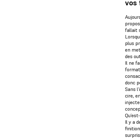
vos 
Aujour
propose
fallait
Lorsqu
plus pr
en met
des out
Il ne 
format
consac
donc p
Sans l
cire, e
inject
concep
Qu’est
Il y a 
finitio
surpri