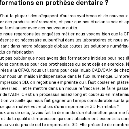
formations en prothèse dentaire ?
d’hui, la plupart des s’équipent d’autres systèmes et de nouveau
r des produits intéressants, et pour que nos étudiants soient apte
 se familiariser avec ces nouveaux outils.
e nous regardons les enquêtes métier nous voyons bien que la C
ésente et nécessaire aujourd’hui dans les laboratoires et nous avo
tant dans notre pédagogie globale toutes les solutions numérique
ils de fabrication.
faut pas oublier que nous avons des formations initiales pour nos
ions continues pour des prothésistes qui sont déjà en exercice. 
rées à la CFAO. Nous utilisons pour cela InLab CAD/CAM de chez
our nous un maillon indispensable dans le flux numérique. L’impre
’impression 3D, on reçoit une empreinte qu’il faut couler en plâtr
nlever les … et le mettre dans un moule réfractaire, le faire pass
er de l’ADH. C’est un processus assez long et coûteux en matériaux
tion virtuelle qui nous fait gagner un temps considérable sur la 
-ce qui a motivé votre choix d’une imprimante 3D Formlabs ?
deux ans de cela, j’avais fait la demande d’un échantillon pour me f
n et de la qualité d’impression qui sont absolument essentiels dan
se au vu du prix de cette imprimante 3D. Elle présente de nombre