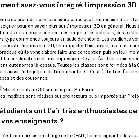
ent avez-vous intégré l’impression 3D 
ons dû créer de nouveaux cours parce que l’impression 3D n’était 
seigner pour en savoir plus sur l’impression 3D en général. Nous
t du flux numérique continu, des empreintes optiques, des outils d
rs type commence toujours en salle de théorie. Les étudiants von
 consiste l’impression 3D, leur rappeler l’historique, les matériaux
pratique où ils vont d’abord faire une conception puis on leur mo
 lancer directement une impression. Cela se fait très rapidement,
ent autonomes là-dessus. Toutes les classes sont formées à la C
es aussi, l’intégration de l’imprimante 3D s’est faite très facile
apes et des couronnes.
es modèles sont réalisés sur ordinateurs puis importés sur Prefo
étudiants ont l’air très enthousiastes de
e vos enseignants ?
s c’est moi qui suis en charge de la CFAO ; les enseignants des qu