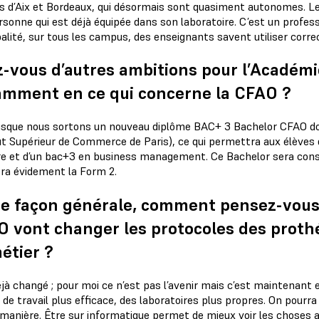
 d’Aix et Bordeaux, qui désormais sont quasiment autonomes. Le c
sonne qui est déjà équipée dans son laboratoire. C’est un professi
balité, sur tous les campus, des enseignants savent utiliser corr
-vous d’autres ambitions pour l’Académie
amment en ce qui concerne la CFAO ?
uisque nous sortons un nouveau diplôme BAC+ 3 Bachelor CFAO dou
tut Supérieur de Commerce de Paris), ce qui permettra aux élèves
re et d’un bac+3 en business management. Ce Bachelor sera consa
era évidement la Form 2.
e façon générale, comment pensez-vous 
 vont changer les protocoles des prothé
étier ?
jà changé ; pour moi ce n’est pas l’avenir mais c’est maintenant et
 de travail plus efficace, des laboratoires plus propres. On pourra
manière. Être sur informatique permet de mieux voir les choses av