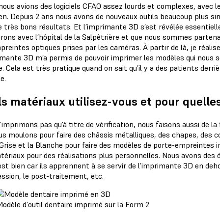
ous avions des logiciels CFAO assez lourds et complexes, avec lesq
en. Depuis 2 ans nous avons de nouveaux outils beaucoup plus simp
e très bons résultats. Et l’imprimante 3D s’est révélée essentie
rons avec l’hôpital de la Salpêtrière et que nous sommes partenai
reintes optiques prises par les caméras. À partir de là, je réalise 
imante 3D m’a permis de pouvoir imprimer les modèles qui nous se
e. Cela est très pratique quand on sait qu’il y a des patients derriè
e.
s matériaux utilisez-vous et pour quelles
imprimons pas qu’à titre de vérification, nous faisons aussi de la
us moulons pour faire des châssis métalliques, des chapes, des co
Grise et la Blanche pour faire des modèles de porte-empreintes ind
tériaux pour des réalisations plus personnelles. Nous avons des é
 est bien car ils apprennent à se servir de l’imprimante 3D en de
ssion, le post-traitement, etc.
odèle d'outil dentaire imprimé sur la Form 2