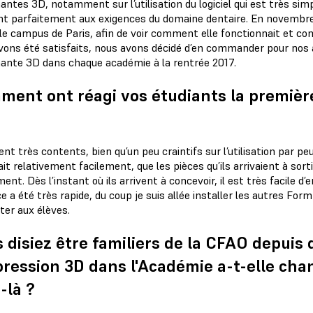
ntes 3D, notamment sur l’utilisation du logiciel qui est très simpl
nt parfaitement aux exigences du domaine dentaire. En novembr
 le campus de Paris, afin de voir comment elle fonctionnait et 
vons été satisfaits, nous avons décidé d’en commander pour nos
ante 3D dans chaque académie à la rentrée 2017.
ent ont réagi vos étudiants la première 
ient très contents, bien qu’un peu craintifs sur l’utilisation par pe
t relativement facilement, que les pièces qu’ils arrivaient à sort
ent. Dès l’instant où ils arrivent à concevoir, il est très facile d
e a été très rapide, du coup je suis allée installer les autres Form
ter aux élèves.
 disiez être familiers de la CFAO depuis
pression 3D dans l'Académie a-t-elle ch
-là ?