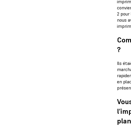
imprima
convie
2 pour
nous a
imprim
Comm
?
Ils éta
marchai
rapidem
en plac
présen
Vous
l’im
plan