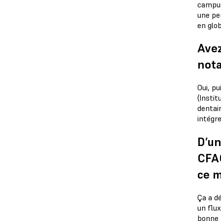
campus
une per
en glo
Avez
not
Oui, p
(Insti
dentai
intégr
D’un
CFAO
ce m
Ça a dé
un flux
bonne 