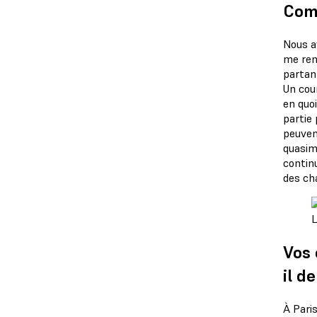
Comm
Nous av
me ren
partan
Un cou
en quoi
partie 
peuvent
quasim
continu
des ch
L
Vos 
il d
À Pari