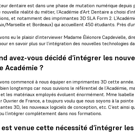
teur dentaire est dans une phase de mutation numérique depuis p
 nouvelle réalité du métier, l’Académie d’Art Dentaire a choisi d’
ions, et notamment des imprimantes 3D SLA Form 2. L’Académie
Aix/Marseille et Bordeaux) qui accueillent 450 étudiants. Près d’u
ons eu le plaisir d’interviewer Madame Éléonore Capdevielle, dire
pour en savoir plus sur l’intégration des nouvelles technologies d
d avez-vous décidé d’intégrer les nouve
e Académie ?
vons commencé à nous équiper en imprimantes 3D cette année. 
bien longtemps car nous suivions le référentiel de l’Académie, mai
 et les matériaux employés évoluent énormément. Mme Isabelle Dute
r Ouvrier de France, a toujours voulu que nous soyons à la pointe d
antes 3D, les nouveaux logiciels de conception, etc. C’est ainsi 
pu l’intégrer complètement dans nos formations.
 est venue cette nécessité d’intégrer le