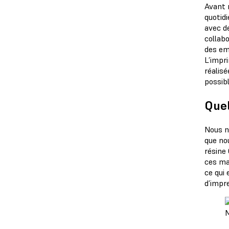
Avant n
quotidi
avec d
collabo
des emp
L’impr
réalisé
possibl
Quel
Nous n’
que no
résine 
ces ma
ce qui
d’impre
M