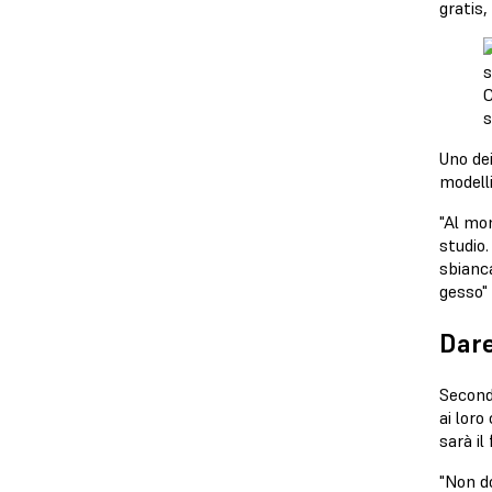
gratis,
C
s
Uno dei
modell
"Al mo
studio.
sbianca
gesso"
Dare
Secondo
ai loro
sarà il
"Non do