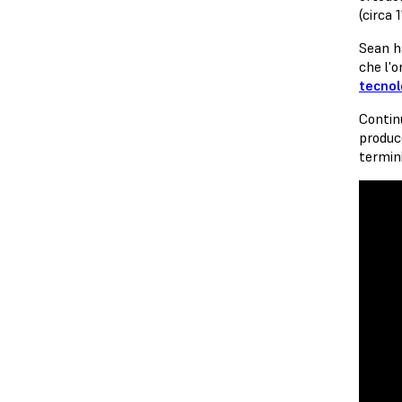
(circa 
Sean h
che l'o
tecnol
Contin
produc
termini