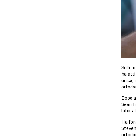
Sulle r
ha atti
unica, 
ortodon
Dopo av
Sean h
laborat
Ha fo
Stevens
ortodon