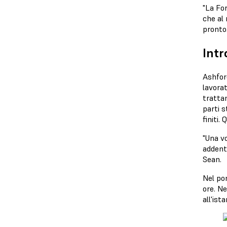
"La Fo
che al
pronto.
Intr
Ashfor
lavorat
trattam
parti s
finiti.
"Una vo
addentr
Sean.
Nel pom
ore. Ne
all'ist