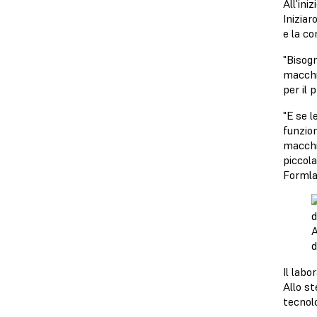
All'ini
Iniziar
e la co
"Bisog
macchin
per il
"E se l
funzio
macchi
piccol
Formla
A
d
Il labo
Allo st
tecnolo