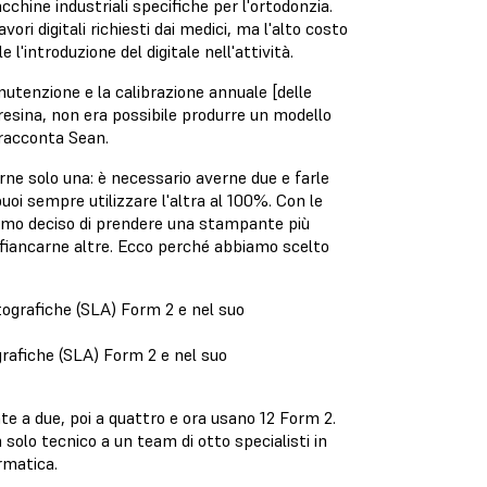
chine industriali specifiche per l'ortodonzia.
vori digitali richiesti dai medici, ma l'alto costo
l'introduzione del digitale nell'attività.
utenzione e la calibrazione annuale [delle
 resina, non era possibile produrre un modello
 racconta Sean.
rne solo una: è necessario averne due e farle
i sempre utilizzare l'altra al 100%. Con le
amo deciso di prendere una stampante più
fiancarne altre. Ecco perché abbiamo scelto
rafiche (SLA) Form 2 e nel suo
te a due, poi a quattro e ora usano 12 Form 2.
solo tecnico a un team di otto specialisti in
ormatica.