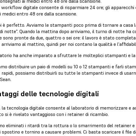
l workflow digitale consente di risparmiare 24 ore; gli apparecc
i medici entro 48 ore dalla scansione.
i è perfetto. Avviamo le stampanti poco prima di tornare a casa la 
di notte". Quando la mattina dopo arriviamo, il turno di notte ha 
 sono pronte da due, quattro o sei ore: il lavoro è stato complet
arriviamo al mattino, quindi per noi contano la qualità e l'affidabi
oratorio ha anche imparato a sfruttare le molteplici stampanti e l
mo distribuire un paio di modelli su 10 o 12 stampanti e farli stam
li rapidi, possiamo distribuirli su tutte le stampanti invece di usarn
 Sean.
ntaggi delle tecnologie digitali
, la tecnologia digitale consente al laboratorio di memorizzare e 
o si è rivelato vantaggioso con i retainer di ricambio.
o eliminati i ritardi tra la rottura o lo smarrimento del retainer e
i spostino e tornino a causare problemi. Ci basta scaricare il file