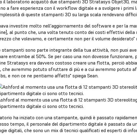
zio il laboratorio acquistò due stampanti 3D Stratasys Objet30, mac
ono a fare esperienza con il workflow digitale e a svolgere i primi la
mplessità di queste stampanti 3D su larga scala rendevano difficile 
nava investire molto nell'aggiornamento del software e per la man
e], al punto che, una volta tenuto conto dei costi effettivi della
 prezzo che volevamo, e certamente non per il volume desiderato"
e stampanti sono parte integrante della tua attività, non puoi ave
nare entrambe al 50%. Se per caso una non dovesse funzionare, puo
ne Stratasys era davvero costoso creare una flotta, perciò abbi
a, che avremmo potuto sfruttare di più e a cui avremmo potuto af
bs, e non ce ne pentiamo affatto" spiega Sean.
shford al momento usa una flotta di 12 stampanti 3D stereolitog
ipartimento digitale ci sono otto tecnici.
ratorio ha iniziato con una stampante, quindi è passato rapidamen
esso tempo, il personale del dipartimento digitale è passato da un 
gie digitali, che sono un mix di tecnici qualificati ed esperti di inf