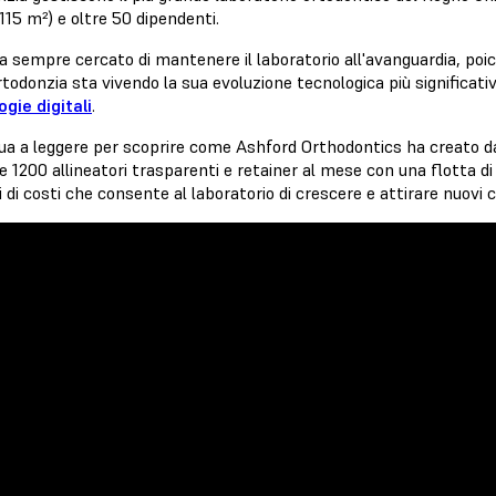
1115 m²) e oltre 50 dipendenti.
a sempre cercato di mantenere il laboratorio all'avanguardia, poi
rtodonzia sta vivendo la sua evoluzione tecnologica più significativa
ogie digitali
.
ua a leggere per scoprire come Ashford Orthodontics ha creato da
e 1200 allineatori trasparenti e retainer al mese con una flotta 
 di costi che consente al laboratorio di crescere e attirare nuovi cl