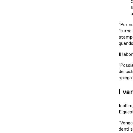
I
a
"Per no
"turno 
stampe
quando 
Il lab
"Possia
dei cic
spiega
I va
Inoltre
E quest
"Vengon
denti s