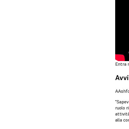
Entra n
Avvi
AAshfor
"Sapev
ruolo r
attivit
alla co