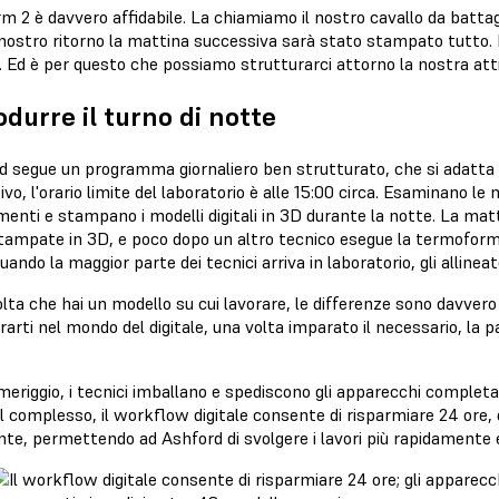
rm 2 è davvero affidabile. La chiamiamo il nostro cavallo da batt
 nostro ritorno la mattina successiva sarà stato stampato tutto.
 Ed è per questo che possiamo strutturarci attorno la nostra atti
odurre il turno di notte
d segue un programma giornaliero ben strutturato, che si adatta co
ivo, l'orario limite del laboratorio è alle 15:00 circa. Esaminano le n
enti e stampano i modelli digitali in 3D durante la notte. La matt
tampate in 3D, e poco dopo un altro tecnico esegue la termoformat
 Quando la maggior parte dei tecnici arriva in laboratorio, gli alline
lta che hai un modello su cui lavorare, le differenze sono davvero 
arti nel mondo del digitale, una volta imparato il necessario, la 
eriggio, i tecnici imballano e spediscono gli apparecchi completa
l complesso, il workflow digitale consente di risparmiare 24 ore, 
ante, permettendo ad Ashford di svolgere i lavori più rapidamente 