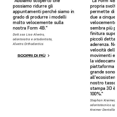
"Abbiamo scoperto che
"La Form 4B 
possiamo ridurre gli
propria svolta
appuntamenti perché siamo in
permette di p
grado di produrre i modelli
due a cinque 
molto velocemente sulla
velocemente 
nostra Form 4B."
sembra più pr
finitura super
Dott.ssa Lisa Alvetro,
piccoli dettag
odontoiatra e ortodontista,
aderenza. Ne
Alvetro Orthodontics
velocità dell
movimenti eff
SCOPRI DI PIÙ
la videocamer
piattaforma 
grande sono f
all'ecosistem
nostro tasso 
stampa 3D è 
100%."
Stephan Kreimer,
odontotecnico spe
Kreimer Dentallab