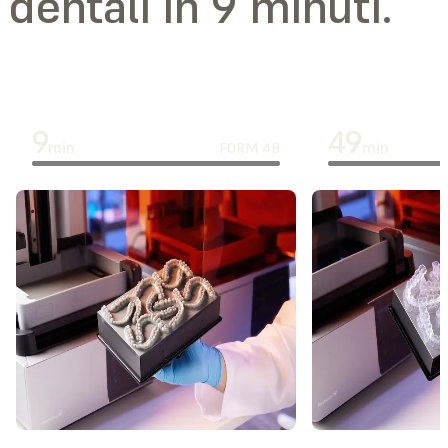
dentali in 9 minuti.
9
49
min
min
FORM 4B