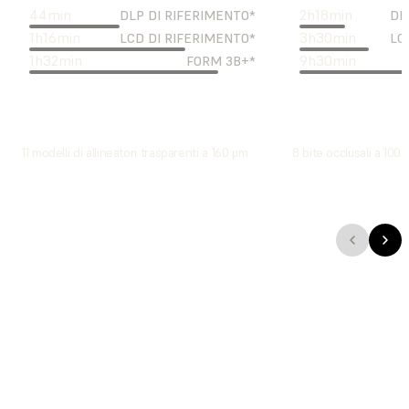
44
min
2
h
18
min
DLP DI RIFERIMENTO*
DL
1
h
16
min
3
h
30
min
LCD DI RIFERIMENTO*
LC
1
h
32
min
9
h
30
min
FORM 3B+*
11 modelli di allineatori trasparenti a 160 μm
8 bite occlusali a 100
Crea parti con facilità per qualsiasi applicazione