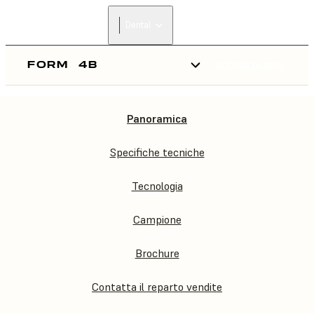
Dental
FORM
4B
ACQUISTA ORA
Panoramica
FORM
4B
Specifiche tecniche
Tecnologia
Campione
Brochure
Contatta il reparto vendite