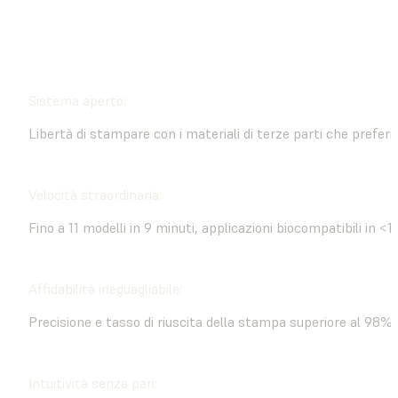
ACQUISTA ORA
TROVA UN RIVENDITORE
Sistema aperto:
Libertà di stampare con i materiali di terze parti che preferis
Velocità straordinaria:
Fino a 11 modelli in 9 minuti, applicazioni biocompatibili in <1
Affidabilità ineguagliabile:
Precisione e tasso di riuscita della stampa superiore al 98%
Intuitività senza pari: