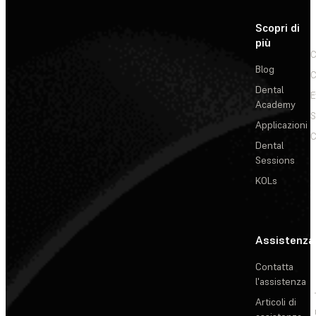
Scopri di
più
C
Blog
C
Dental
E
Academy
Applicazioni
C
Dental
Sessions
KOLs
Assistenza
Contatta
l'assistenza
Articoli di