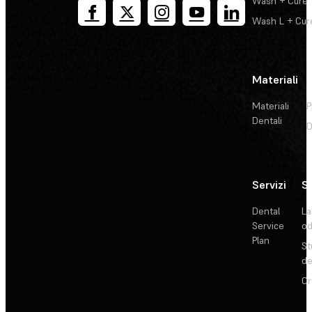
Wash + Cure
Wash L + Cur
Materiali
Materiali
P
Dentali
D
Servizi
So
Dental
La
Service
od
Plan
St
de
Or