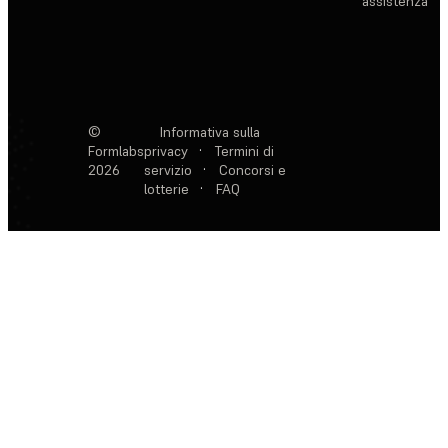
assistenza
©
Informativa sulla
Formlabs
privacy
·
Termini di
2026
servizio
·
Concorsi e
lotterie
·
FAQ