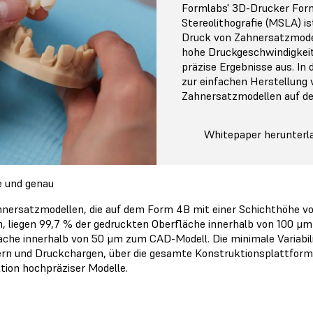
Formlabs' 3D-Drucker Form
Stereolithografie (MSLA) is
Druck von Zahnersatzmodel
hohe Druckgeschwindigkeit
präzise Ergebnisse aus. In 
zur einfachen Herstellung 
Zahnersatzmodellen auf de
Whitepaper herunterl
e und genau
hnersatzmodellen, die auf dem Form 4B mit einer Schichthöhe v
, liegen 99,7 % der gedruckten Oberfläche innerhalb von 100 
äche innerhalb von 50 μm zum CAD-Modell. Die minimale Variabili
rn und Druckchargen, über die gesamte Konstruktionsplattform h
tion hochpräziser Modelle.