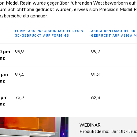
ion Model Resin wurde gegenüber führenden Wettbewerbern auf di
 μm Schichthöhe gedruckt wurden, erwies sich Precision Model R
nzbereiche als genauer.
FORMLABS PRECISION MODEL RESIN
ASIGA DENTAMODEL 3D
3D-GEDRUCKT AUF FORM 4B
GEDRUCKT AUF ASIGA M
00 μm
99,9
99,7
nz
0 μm
97,4
91,3
nz
5 μm
75,7
62,8
nz
WEBINAR
Produktdemo: Der 3D-Druc