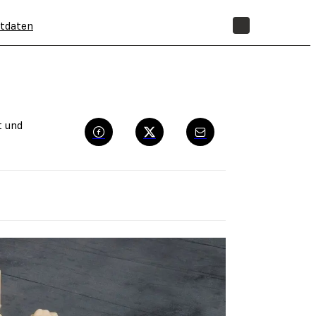
tdaten
SHOP
t und