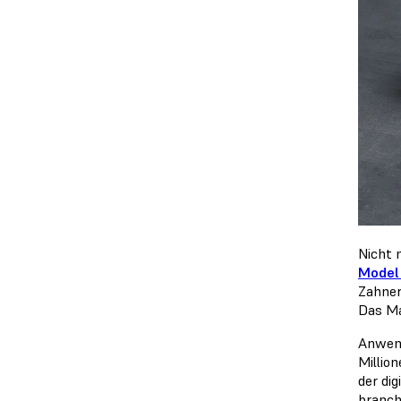
Nicht 
Model
Zahner
Das Ma
Anwend
Millio
der di
branch