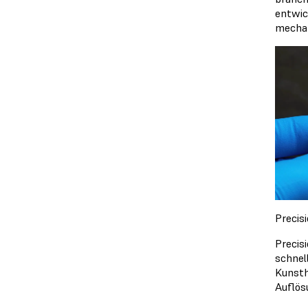
entwic
mechan
Precis
Precis
schnel
Kunsth
Auflös