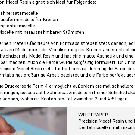
ion Model Resin eignet sich ideal für Folgendes:
ahnersatzmodelle
assformmodelle für Kronen
mplantatmodelle
odelle mit herausnehmbaren Stümpfen
ternen Materialfachleute von Formlabs streben stets danach, ec
rativen Modellen ist die Visualisierung der Kronenränder entschei
hsichtiger als Model Resin und hat eine matte Ästhetik und eine 
bar machen. Auch die Farbe wurde sorgfältig formuliert. Dr. Chri
recision Model Resin sieht fantastisch aus. Ich mag die Farbe de
rmlabs hat großartige Arbeit geleistet und die Farbe perfekt get
ue Druckerserie Form 4 ermöglicht außerdem dreimal schnellere
ierungen, sodass acht Zahnersatzmodelle mit einer Schichtdick
 können, wobei die Kosten pro Teil zwischen 2 und 4 € liegen.
WHITEPAPER
Precision Model Resin und 
Dentalmodellen mit maxima