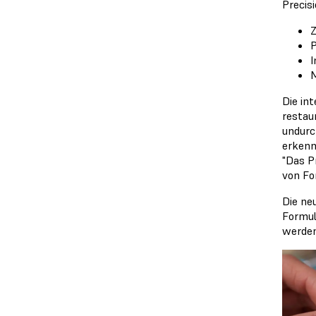
Precis
Z
P
I
M
Die in
restau
undurc
erkenn
"Das P
von Fo
Die ne
Formul
werden