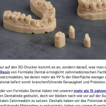
nur auf den 3D-Drucker kommt es an, sondern darauf, was man 
 Resin
von Formlabs Dental ermöglicht zahnmedizinischen Fach
satzmodellen, bei denen mehr als 99 % der Oberfläche weniger a
terial liefert somit branchenführende Genauigkeit und Präzision.
er von Formlabs Dental haben mit unseren
mehr als 15 zahnm
nen Dentalteile gedruckt, doch wir bleiben nach wie vor auf der 
gitalen Zahnmedizin zu setzen. Deshalb haben wir das Potenzial 
enführende Materialien zu entwickeln. Indem wir unsere Kunsth