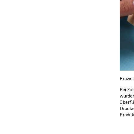
Präzis
Bei Za
wurden
Oberfl
Drucke
Produk