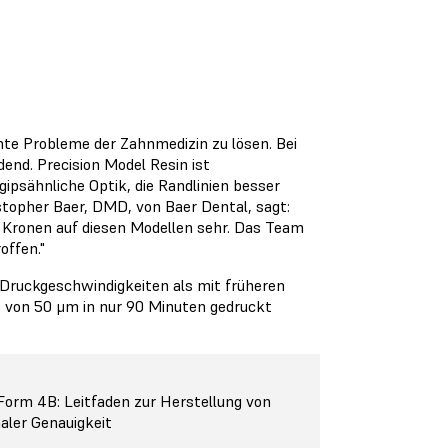
hte Probleme der Zahnmedizin zu lösen. Bei
dend. Precision Model Resin ist
gipsähnliche Optik, die Randlinien besser
stopher Baer, DMD, von Baer Dental, sagt:
r Kronen auf diesen Modellen sehr. Das Team
roffen."
 Druckgeschwindigkeiten als mit früheren
e von 50 μm in nur 90 Minuten gedruckt
Form 4B: Leitfaden zur Herstellung von
ler Genauigkeit