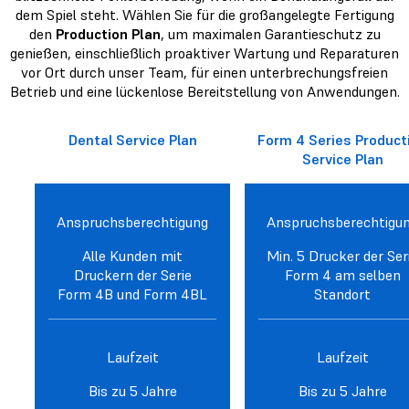
dem Spiel steht. Wählen Sie für die großangelegte Fertigung
den
Production Plan
, um maximalen Garantieschutz zu
genießen, einschließlich proaktiver Wartung und Reparaturen
vor Ort durch unser Team, für einen unterbrechungsfreien
Betrieb und eine lückenlose Bereitstellung von Anwendungen.
Dental Service Plan
Form 4 Series Product
Service Plan
Anspruchsberechtigung
Anspruchsberechtigu
Alle Kunden mit
Min. 5 Drucker der Ser
Druckern der Serie
Form 4 am selben
Form 4B und Form 4BL
Standort
Laufzeit
Laufzeit
Bis zu 5 Jahre
Bis zu 5 Jahre