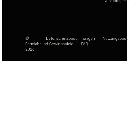
Vertriebspart
©
Datenschutzbestimmungen
·
Nutzungsbest
Formlabs
und Gewinnspiele
·
FAQ
2026