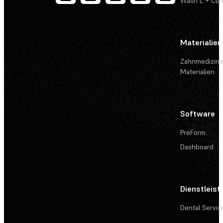
Wash L + Cur
Materialien
Zahnmedizini
Materialien
Software
PreForm
Dashboard
Dienstleis
Dental Servic