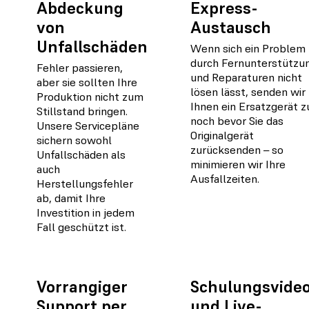
Abdeckung
Express-
von
Austausch
Unfallschäden
Wenn sich ein Problem
durch Fern­unterstützu
Fehler passieren,
und Reparaturen nicht
aber sie sollten Ihre
lösen lässt, senden wir
Produktion nicht zum
Ihnen ein Ersatzgerät z
Stillstand bringen.
noch bevor Sie das
Unsere Servicepläne
Originalgerät
sichern sowohl
zurücksenden – so
Unfallschäden als
minimieren wir Ihre
auch
Ausfallzeiten.
Herstellungsfehler
ab, damit Ihre
Investition in jedem
Fall geschützt ist.
Vorrangiger
Schulungsvide
Support per
und Live-