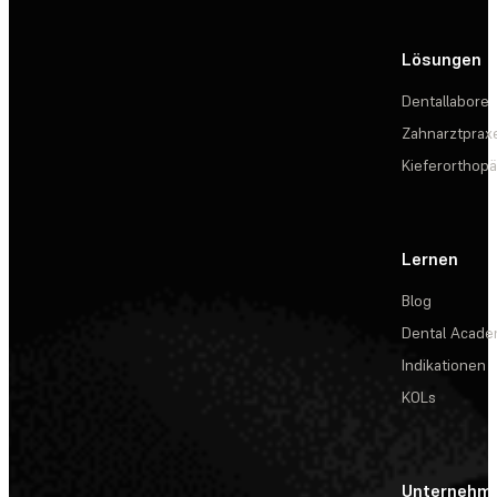
Lösungen
Dentallabore
Zahnarztprax
Kieferorthopä
Lernen
Blog
Dental Acad
Indikationen
KOLs
Unternehm