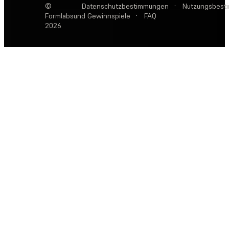
©
Datenschutzbestimmungen
·
Nutzungsbest
Formlabs
und Gewinnspiele
·
FAQ
2026