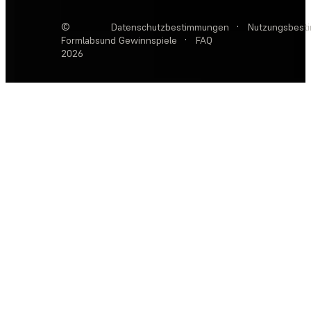
©
Datenschutzbestimmungen
·
Nutzungsbest
Formlabs
und Gewinnspiele
·
FAQ
2026