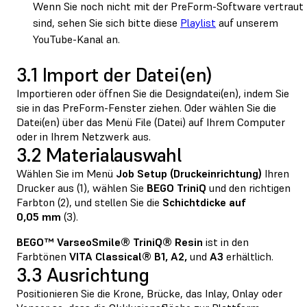
Wenn Sie noch nicht mit der PreForm-Software vertraut
sind, sehen Sie sich bitte diese
Playlist
auf unserem
YouTube-Kanal an.
3.1 Import der Datei(en)
Importieren oder öffnen Sie die Designdatei(en), indem Sie
sie in das PreForm-Fenster ziehen. Oder wählen Sie die
Datei(en) über das Menü File (Datei) auf Ihrem Computer
oder in Ihrem Netzwerk aus.
3.2 Materialauswahl
Wählen Sie im Menü
Job
Setup (Druckeinrichtung)
Ihren
Drucker aus (1), wählen Sie
BEGO
TriniQ
und den richtigen
Farbton (2), und stellen Sie die
Schichtdicke auf
0,05 mm
(3).
BEGO™ VarseoSmile® TriniQ® Resin
ist in den
Farbtönen
VITA Classical®
B1, A2,
und
A3
erhältlich.
3.3 Ausrichtung
Positionieren Sie die Krone, Brücke, das Inlay, Onlay oder