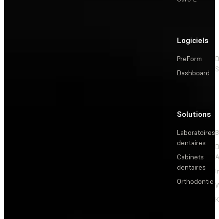
Logiciels
PreForm
D
S
Dashboard
Solutions
L
Laboratoires
B
dentaires
D
Cabinets
dentaires
I
Orthodontie
W