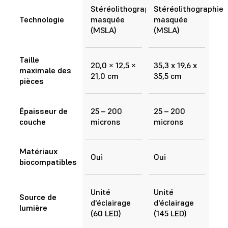
Stéréolithographie
Stéréolithographie
Technologie
masquée
masquée
(MSLA)
(MSLA)
Taille
20,0 × 12,5 ×
35,3 x 19,6 x
maximale des
21,0 cm
35,5 cm
pièces
Épaisseur de
25 – 200
25 – 200
couche
microns
microns
Matériaux
Oui
Oui
biocompatibles
Unité
Unité
Source de
d'éclairage
d'éclairage
lumière
(60 LED)
(145 LED)