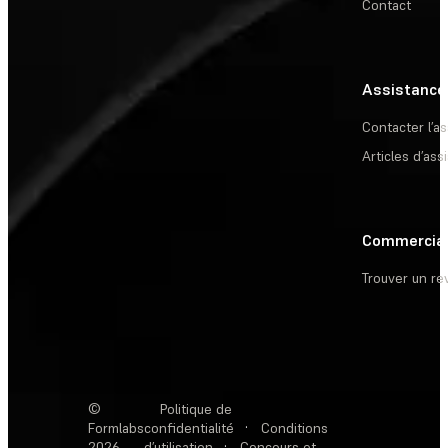
Contact
Assistance
Contacter l’a
Articles d’ass
Commercia
Trouver un r
©
Politique de
Formlabs
confidentialité
·
Conditions
2026
d’utilisation
·
Concours et