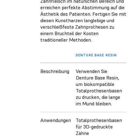
Zahnfleisch im natürlichen Bereich und
erreichen perfekte Abstimmung auf die
Ästhetik des Patienten. Fertigen Sie mit
diesen Kunstharzen langlebige und
verschleißfeste Zahnprothesen zu
einem Bruchteil der Kosten
traditioneller Methoden.
DENTURE BASE RESIN
DENT
Beschreibung
Verwenden Sie
Verw
Denture Base Resin,
Dent
um biokompatible
um b
Totalprothesenbasen
Zähne
zu drucken, die lange
lang
im Mund bleiben.
bleib
Anwendungen
Totalprothesenbasen
Tota
für 3D-gedruckte
Zähne