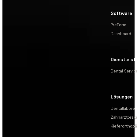
Software
PreForm
Dashboard
Dienstleis
Dental Servic
Lösungen
Dentallabore
Zahnarztprax
Kieferorthopä