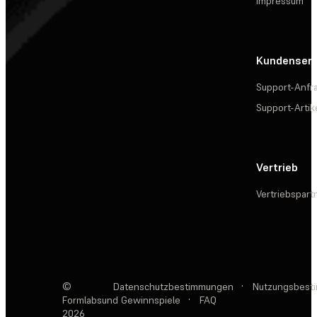
Impressum
Kundenserv
Support-Anfr
Support-Artik
Vertrieb
Vertriebspart
©
Datenschutzbestimmungen
·
Nutzungsbest
Formlabs
und Gewinnspiele
·
FAQ
2026