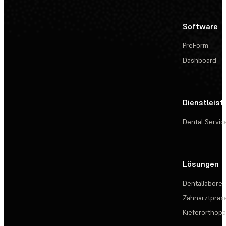
Software
PreForm
Dashboard
Dienstleis
Dental Servic
Lösungen
Dentallabore
Zahnarztprax
Kieferorthopä