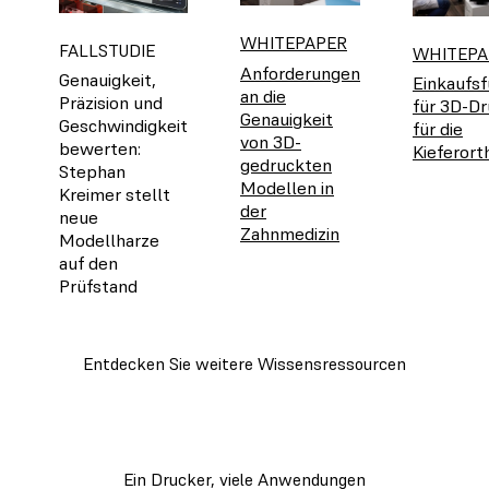
WHITEPAPER
FALLSTUDIE
WHITEPA
Anforderungen
Genauigkeit,
Einkaufsf
an die
Präzision und
für 3D-D
Genauigkeit
Geschwindigkeit
für die
von 3D-
bewerten:
Kieferort
gedruckten
Stephan
Modellen in
Kreimer stellt
der
neue
Zahnmedizin
Modellharze
auf den
Prüfstand
Entdecken Sie weitere Wissensressourcen
Ein Drucker, viele Anwendungen