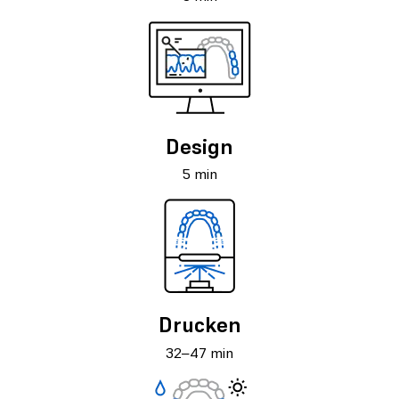
Design
5 min
Drucken
32–47 min