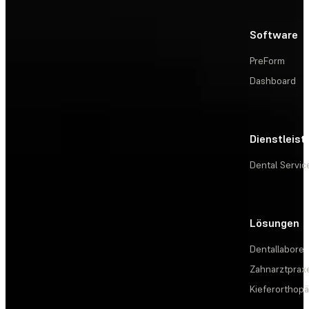
Software
PreForm
Dashboard
Dienstleis
Dental Servic
Lösungen
Dentallabore
Zahnarztprax
Kieferorthopä