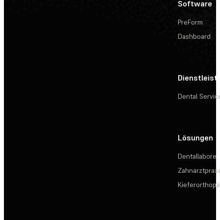
Software
PreForm
Dashboard
Dienstleis
Dental Servic
Lösungen
Dentallabore
Zahnarztprax
Kieferorthopä