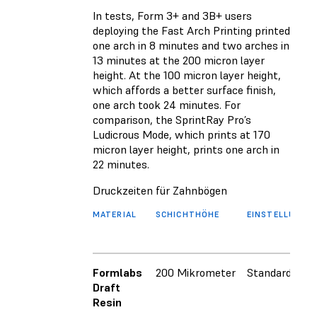
In tests, Form 3+ and 3B+ users
deploying the Fast Arch Printing printed
one arch in 8 minutes and two arches in
13 minutes at the 200 micron layer
height. At the 100 micron layer height,
which affords a better surface finish,
one arch took 24 minutes. For
comparison, the SprintRay Pro’s
Ludicrous Mode, which prints at 170
micron layer height, prints one arch in
22 minutes.
Druckzeiten für Zahnbögen
MATERIAL
SCHICHTHÖHE
EINSTELLUNG
Formlabs
200 Mikrometer
Standard
Draft
Resin