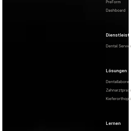
PreForm
Dashboard
Dienstleis
Dental Servic
Lösungen
Dentallabore
Zahnarztprax
Kieferorthopä
Lernen