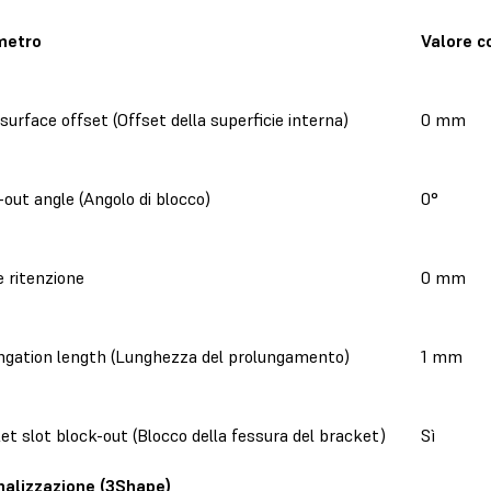
metro
Valore c
surface offset (Offset della superficie interna)
0 mm
-out angle (Angolo di blocco)
0°
e ritenzione
0 mm
ngation length (Lunghezza del prolungamento)
1 mm
et slot block-out (Blocco della fessura del bracket)
Sì
inalizzazione (3Shape)