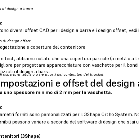
o di design a barra
a:
tono diversi offset CAD per i design a barra e i design offset, vedi i
o di design offset
Progettazione e copertura del contenitore
ri test, abbiamo notato che una copertura parziale (a metà o a tre
liore per progettare apparecchiature con vaschette per il bondin
ilizzato il design a barra.
 copertura totale o a tre quarti dei contenitori dei bracket.
Impostazioni e offset del design 
a uno spessore minimo di 2 mm per la vaschetta.
:
rametri forniti sono personalizzati per il 3Shape Ortho System. No
onibili possono variare a seconda del software di design che stai u
ontenitori (3Shape)