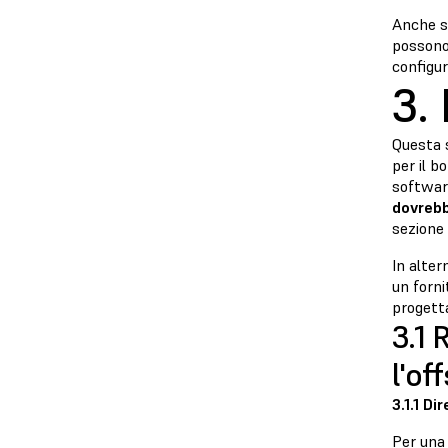
Anche se
possono 
configur
3.
Questa s
per il b
softwar
dovrebb
sezione
In alter
un forni
progetta
3.1 
l'of
3.1.1 Di
Per una 