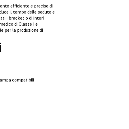
ento efficiente e preciso di
duce il tempo delle sedute e
i i bracket o di interi
medico di Classe I e
le per la produzione di
i
tampa compatibili