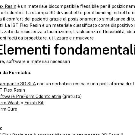
ex Resin
è un materiale biocompatibile flessibile per il posizionam
ortodontici. La stampa 3D di vaschette per il bonding indiretto ri
il comfort dei pazienti grazie al posizionamento simultaneo di tutt
i. La IBT Flex Resin è un materiale classificato come dispositivo 
izzato da resistenza a lacerazione, traslucenza e flessibilità, idea
hi facili da progettare, utilizzare e rimuovere.
 Elementi fondamental
e, software e materiali necessari
i da Formlabs:
tampante 3D SLA
con un serbatoio resina e una piattaforma di s
T Flex Resin
ftware PreForm Odontoiatria
(gratuito)
orm Wash
o
Finish Kit
orm Cure
: