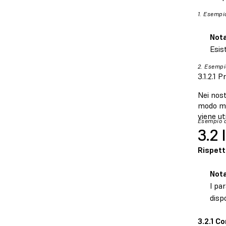
1. Esempi
Not
Esis
2. Esempi
3.1.2.1 
Nei nost
modo mig
viene ut
Esempio di
3.2 
Rispett
Nota
I pa
disp
3.2.1 C