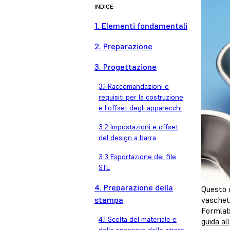
INDICE
1. Elementi fondamentali
2. Preparazione
3. Progettazione
3.1 Raccomandazioni e
requisiti per la costruzione
e l'offset degli apparecchi
3.2 Impostazioni e offset
del design a barra
3.3 Esportazione dei file
STL
4. Preparazione della
Questo m
stampa
vaschett
Formlabs
4.1 Scelta del materiale e
guida al