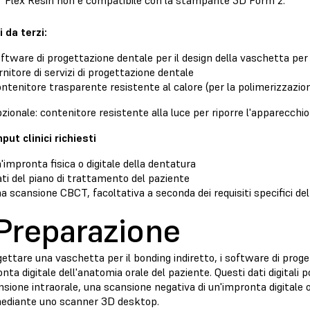
T Flex Resin non è compatibile con la stampante 3D Form 2.
 da terzi:
ftware di progettazione dentale per il design della vaschetta per 
rnitore di servizi di progettazione dentale
ntenitore trasparente resistente al calore (per la polimerizzazio
zionale: contenitore resistente alla luce per riporre l'apparecchio
nput clinici richiesti
'impronta fisica o digitale della dentatura
ti del piano di trattamento del paziente
a scansione CBCT, facoltativa a seconda dei requisiti specifici de
 Preparazione
ettare una vaschetta per il bonding indiretto, i software di prog
nta digitale dell'anatomia orale del paziente. Questi dati digitali
sione intraorale, una scansione negativa di un'impronta digitale 
ediante uno scanner 3D desktop.