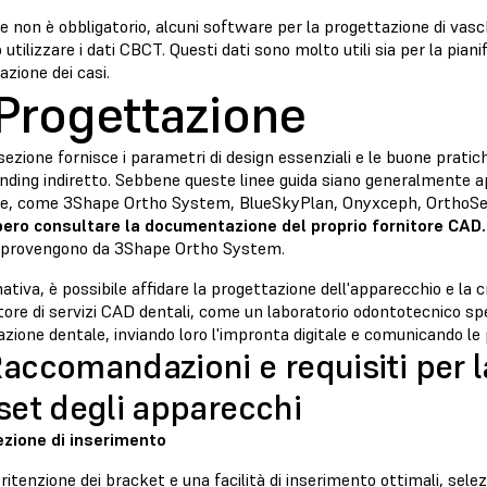
 non è obbligatorio, alcuni software per la progettazione di vasch
utilizzare i dati CBCT. Questi dati sono molto utili sia per la piani
azione dei casi.
 Progettazione
ezione fornisce i parametri di design essenziali e le buone prati
onding indiretto. Sebbene queste linee guida siano generalmente app
e, come 3Shape Ortho System, BlueSkyPlan, Onyxceph, OrthoSele
ero consultare la documentazione del proprio fornitore CAD.
 provengono da 3Shape Ortho System.
nativa, è possibile affidare la progettazione dell'apparecchio e la c
tore di servizi CAD dentali, come un laboratorio odontotecnico spe
zione dentale, inviando loro l'impronta digitale e comunicando le 
Raccomandazioni e requisiti per 
fset degli apparecchi
rezione di inserimento
ritenzione dei bracket e una facilità di inserimento ottimali, selez