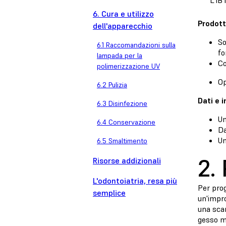
L'IB
6. Cura e utilizzo
Prodotti
dell'apparecchio
So
6.1 Raccomandazioni sulla
fo
lampada per la
Co
polimerizzazione UV
Op
6.2 Pulizia
Dati e i
6.3 Disinfezione
Un
6.4 Conservazione
Da
Un
6.5 Smaltimento
2.
Risorse addizionali
L'odontoiatria, resa più
Per prog
semplice
un'impro
una scan
gesso m