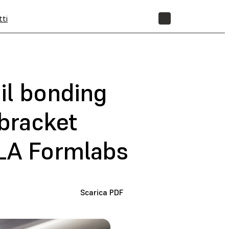
tti
NEGOZIO
il bonding
 bracket
SLA Formlabs
Scarica PDF