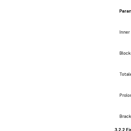
Para
Inner 
Block
Total
Prolo
Brack
3.2.2 F