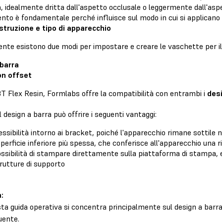
, idealmente dritta dall'aspetto occlusale o leggermente dall'aspe
nto è fondamentale perché influisce sul modo in cui si applicano g
ostruzione e tipo di apparecchio
nte esistono due modi per impostare e creare le vaschette per il 
barra
n offset
BT Flex Resin, Formlabs offre la compatibilità con entrambi i
desi
l design a barra può offrire i seguenti vantaggi:
essibilità intorno ai bracket, poiché l'apparecchio rimane sottile n
perficie inferiore più spessa, che conferisce all'apparecchio una r
ssibilità di stampare direttamente sulla piattaforma di stampa, e
rutture di supporto
:
ta guida operativa si concentra principalmente sul design a barra, 
uente.