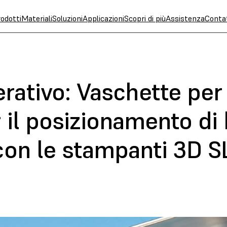
odotti
Materiali
Soluzioni
Applicazioni
Scopri di più
Assistenza
Conta
ativo: Vaschette per 
r il posizionamento di
 con le stampanti 3D 