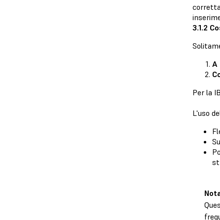
corretta
inserime
3.1.2 C
Solitame
A 
Co
Per la I
L'uso de
Fl
Su
Po
st
Nota
Ques
freq