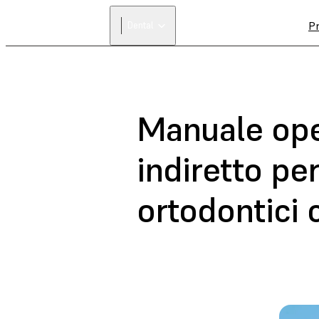
Pr
Dental
Manuale oper
indiretto pe
ortodontici