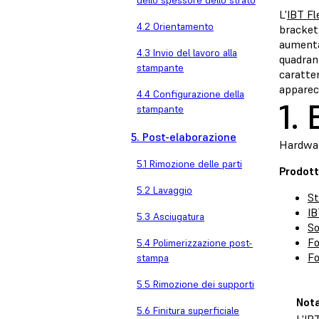
dello spessore dello strato
L'
IBT Fl
4.2 Orientamento
bracket 
aumenta 
4.3 Invio del lavoro alla
quadrant
stampante
caratter
apparecc
4.4 Configurazione della
1.
stampante
5. Post-elaborazione
Hardwar
5.1 Rimozione delle parti
Prodott
5.2 Lavaggio
S
IB
5.3 Asciugatura
So
F
5.4 Polimerizzazione post-
F
stampa
5.5 Rimozione dei supporti
Nota
5.6 Finitura superficiale