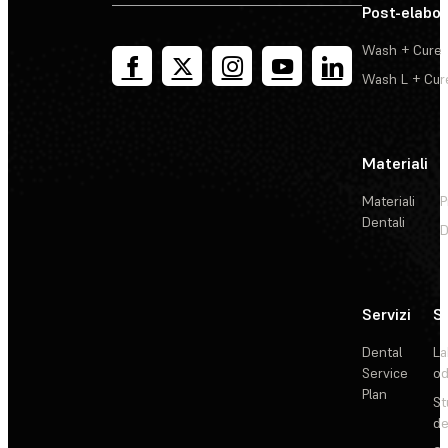
Post-elabo
Wash + Cure
Wash L + Cur
Materiali
Materiali
P
Dentali
D
Servizi
So
Dental
La
Service
od
Plan
St
de