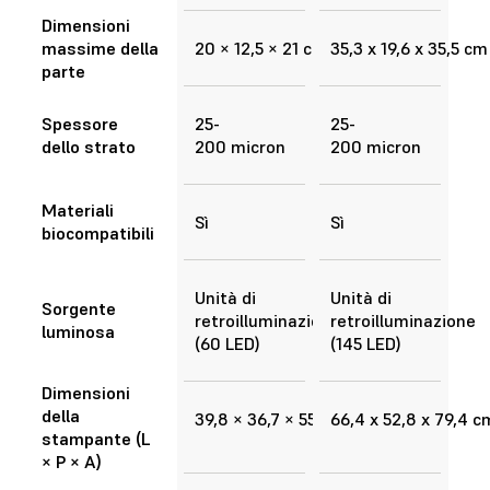
Dimensioni
massime della
20 × 12,5 × 21 cm
35,3 x 19,6 x 35,5 cm
parte
Spessore
25-
25-
dello strato
200 micron
200 micron
Materiali
Sì
Sì
biocompatibili
Unità di
Unità di
Sorgente
retroilluminazione
retroilluminazione
luminosa
(60 LED)
(145 LED)
Dimensioni
della
39,8 × 36,7 × 55,4 cm
66,4 x 52,8 x 79,4 c
stampante (L
× P × A)