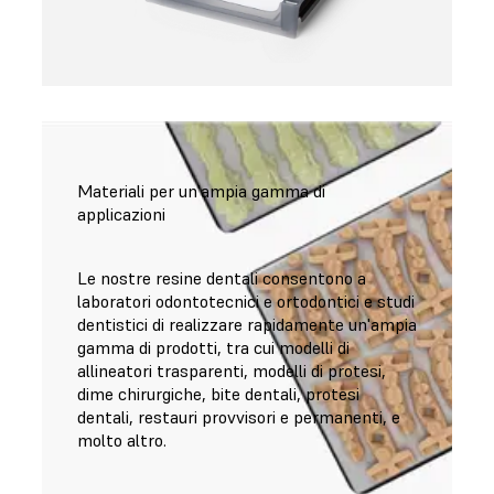
Materiali per un'ampia gamma di
applicazioni
Le nostre resine dentali consentono a
laboratori odontotecnici e ortodontici e studi
dentistici di realizzare rapidamente un'ampia
gamma di prodotti, tra cui modelli di
allineatori trasparenti, modelli di protesi,
dime chirurgiche, bite dentali, protesi
dentali, restauri provvisori e permanenti, e
molto altro.