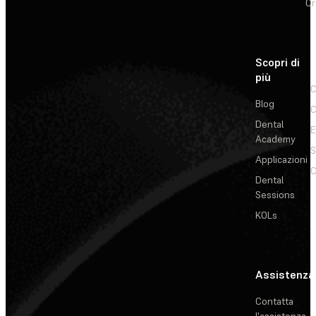
Or
Scopri di
più
C
Blog
C
Dental
E
Academy
Applicazioni
C
Dental
Sessions
KOLs
Assistenza
Contatta
l'assistenza