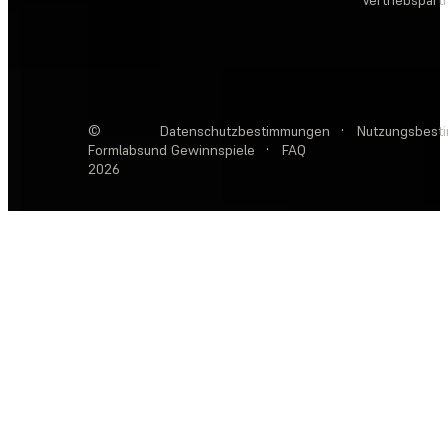
Vertriebspart
©
Datenschutzbestimmungen
·
Nutzungsbest
Formlabs
und Gewinnspiele
·
FAQ
2026