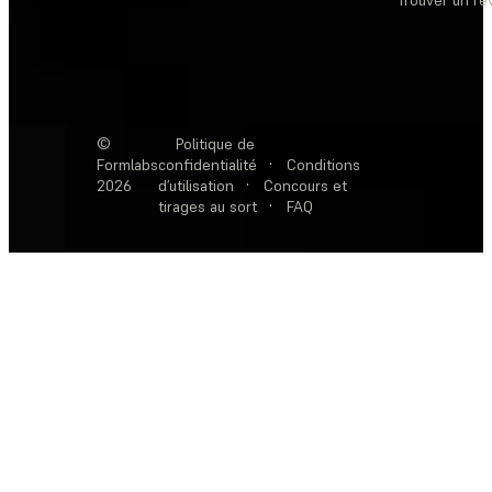
Trouver un r
©
Politique de
Formlabs
confidentialité
·
Conditions
2026
d’utilisation
·
Concours et
tirages au sort
·
FAQ