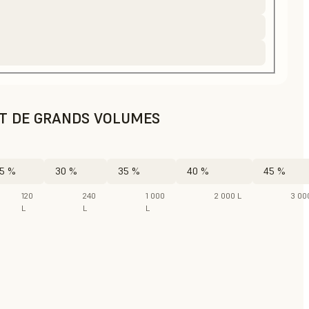
AT DE GRANDS VOLUMES
5 %
30 %
35 %
40 %
45 %
120
240
1 000
2 000 L
3 00
L
L
L