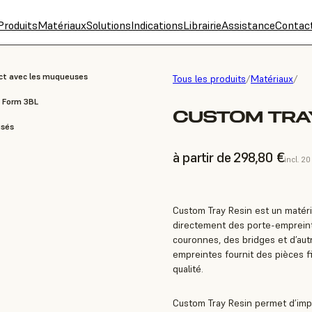
Produits
Matériaux
Solutions
Indications
Librairie
Assistance
Contac
act avec les muqueuses
Tous les produits
/
Matériaux
/
, Form 3BL
CUSTOM TRAY
isés
à partir de 298,80 €
incl. 2
Custom Tray Resin est un matéri
directement des porte-empreint
couronnes, des bridges et d’autr
empreintes fournit des pièces f
qualité.
Custom Tray Resin permet d’imp