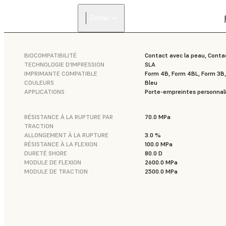
Dental
BIOCOMPATIBILITÉ
Contact avec la peau, Cont
TECHNOLOGIE D’IMPRESSION
SLA
IMPRIMANTE COMPATIBLE
Form 4B, Form 4BL, Form 3B
COULEURS
Bleu
APPLICATIONS
Porte-empreintes personnal
RÉSISTANCE À LA RUPTURE PAR
70.0 MPa
TRACTION
ALLONGEMENT À LA RUPTURE
3.0 %
RÉSISTANCE À LA FLEXION
100.0 MPa
DURETÉ SHORE
80.0 D
MODULE DE FLEXION
2600.0 MPa
MODULE DE TRACTION
2500.0 MPa