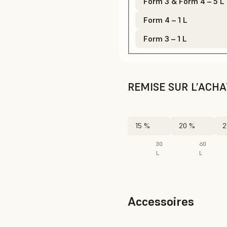
Form 3 & Form 4 – 5 L
Form 4 – 1 L
Form 3 – 1 L
REMISE SUR L’ACH
15 %
20 %
2
30
60
L
L
Accessoires