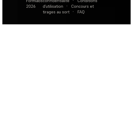
Formlabs
confidentialité
·
Conditions
2026
d’utilisation
·
Concours et
tirages au sort
·
FAQ