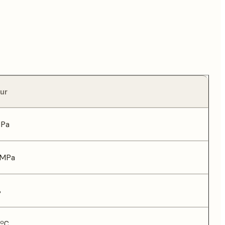
ur
MPa
 MPa
%
 ºC