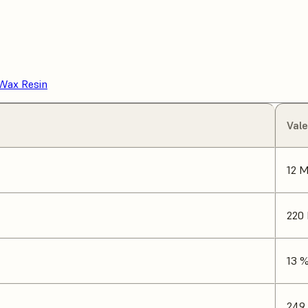
 Wax Resin
Vale
12 
220
13 
249