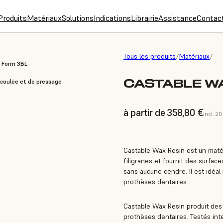
Produits
Matériaux
Solutions
Indications
Librairie
Assistance
Contac
Tous les produits
/
Matériaux
/
, Form 3BL
CASTABLE WA
 coulée et de pressage
à partir de 358,80 €
incl. 2
Castable Wax Resin est un matéri
filigranes et fournit des surfac
sans aucune cendre. Il est idéa
prothèses dentaires.
Castable Wax Resin produit des
prothèses dentaires. Testés int