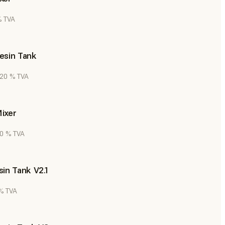
% TVA
esin Tank
. 20 % TVA
ixer
20 % TVA
in Tank V2.1
 % TVA