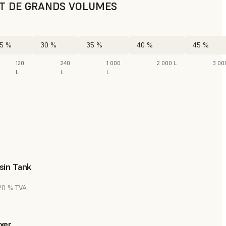
AT DE GRANDS VOLUMES
5 %
30 %
35 %
40 %
45 %
120
240
1 000
2 000 L
3 00
L
L
L
sin Tank
 20 % TVA
xer