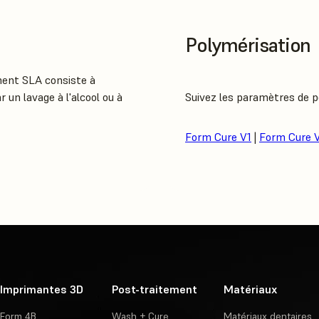
Polymérisation
ment SLA consiste à
 un lavage à l'alcool ou à
Suivez les paramètres de 
Form Cure V1
|
Form Cure 
Imprimantes 3D
Post-traitement
Matériaux
Form 4B
Wash + Cure
Matériaux dentaires