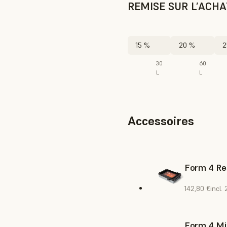
REMISE SUR L’ACH
15 %
20 %
2
30
60
L
L
Accessoires
Form 4 Re
142,80 €
incl.
Form 4 Mi