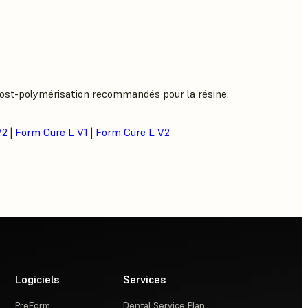
post-polymérisation recommandés pour la résine.
V2
|
Form Cure L V1
|
Form Cure L V2
Logiciels
Services
PreForm
Dental Service Plan