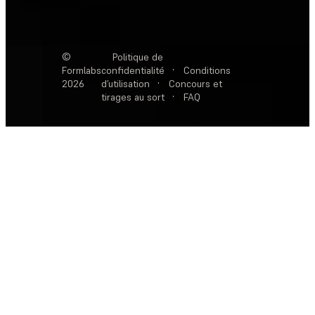
©
Politique de
Formlabs
confidentialité
·
Conditions
2026
d’utilisation
·
Concours et
tirages au sort
·
FAQ