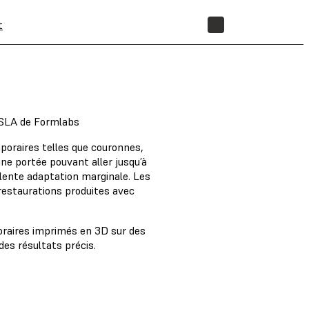
t
BOUTIQUE
 SLA de Formlabs
poraires telles que couronnes,
une portée pouvant aller jusqu’à
llente adaptation marginale. Les
 restaurations produites avec
poraires imprimés en 3D sur des
es résultats précis.