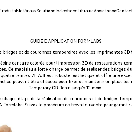
Produits
Matériaux
Solutions
Indications
Librairie
Assistance
Contac
GUIDE D’APPLICATION FORMLABS
e bridges et de couronnes temporaires avec les imprimantes 3D
sine dentaire colorée pour l’impression 3D de restaurations tem
ttes. Ce matériau à forte charge permet de réaliser des bridges d’
 quatre teintes VITA. Il est robuste, esthétique et offre une exce
nelles peuvent être utilisées pour fixer et maintenir en place les
Temporary CB Resin jusqu’à 12 mois.
e chaque étape de la réalisation de couronnes et de bridges tem
Formlabs. Suivez la procédure de travail suivante pour garantir d