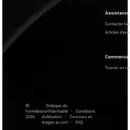
Assistance
Contacter l’a
Articles d’ass
Commercia
Trouver un r
©
Politique de
Formlabs
confidentialité
·
Conditions
2026
d’utilisation
·
Concours et
tirages au sort
·
FAQ