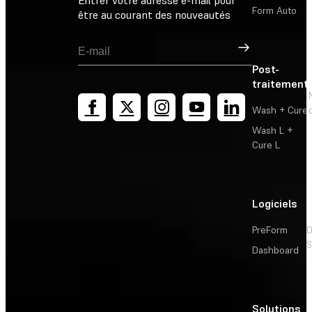
Form Auto
être au courant des nouveautés
Inscription
Post-
traitement
Wash + Cure
Wash L +
Cure L
Logiciels
PreForm
D
S
Dashboard
Solutions
L