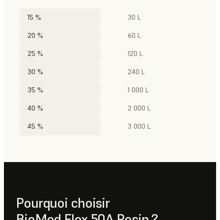
15 %
30 L
20 %
60 L
25 %
120 L
30 %
240 L
35 %
1 000 L
40 %
2 000 L
45 %
3 000 L
Pourquoi choisir
BioMed Flex 50A Resin ?