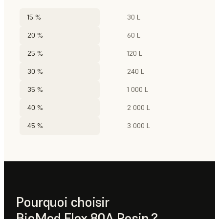
15 %
30 L
20 %
60 L
25 %
120 L
30 %
240 L
35 %
1 000 L
40 %
2 000 L
45 %
3 000 L
Pourquoi choisir
BioMed Flex 80A Resin ?