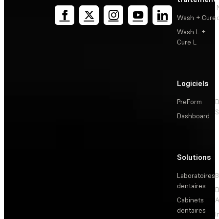
Wash + Cure
Wash L +
Cure L
Logiciels
PreForm
D
S
Dashboard
Solutions
L
Laboratoires
B
dentaires
D
Cabinets
dentaires
I