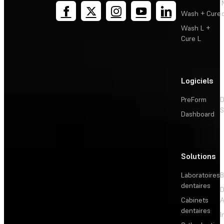
Wash + Cure
Wash L +
Cure L
Logiciels
PreForm
D
S
Dashboard
Solutions
L
Laboratoires
B
dentaires
D
Cabinets
dentaires
I