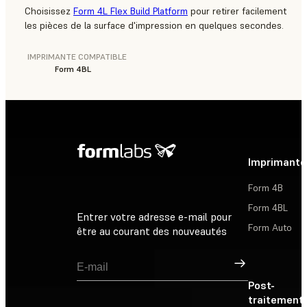
Choisissez
Form 4L Flex Build Platform
pour retirer facilement
les pièces de la surface d'impression en quelques secondes.
IMPRIMANTE COMPATIBLE
Form 4BL
Imprimante
Form 4B
Form 4BL
Entrer votre adresse e-mail pour
Form Auto
être au courant des nouveautés
Inscription
Post-
traitement