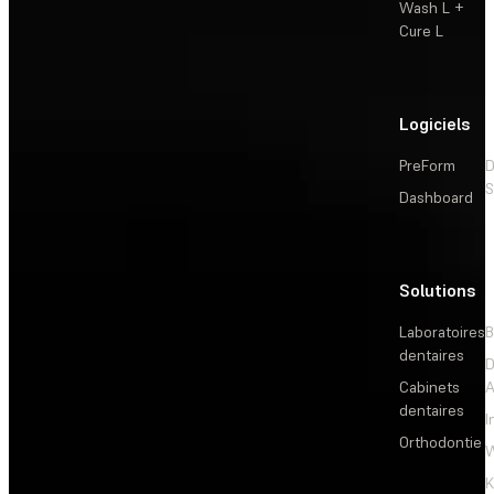
Wash L +
Cure L
Logiciels
PreForm
D
S
Dashboard
Solutions
L
Laboratoires
B
dentaires
D
Cabinets
dentaires
I
Orthodontie
W