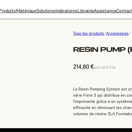
Produits
Matériaux
Solutions
Indications
Librairie
Assistance
Contac
Tous les produits
/
Accessoires
/
RESIN PUMP (
214,80 €
incl. 20 % TVA
Le Resin Pumping System est un
série Form 3 qui distribue en co
l'imprimante grâce à un systèm
efficacité en diminuant les cha
volumes de résine SLA Formlabs