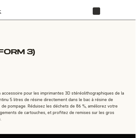
t
BOUTIQUE
FORM 3)
 accessoire pour les imprimantes 3D stéréolithographiques de la
ntinu 5 litres de résine directement dans le bac à résine de
e de pompage. Réduisez les déchets de 86 %, améliorez votre
ngements de cartouches, et profitez de remises sur les gros
.