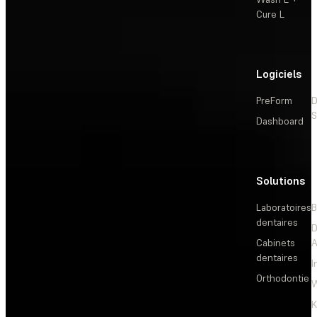
Cure L
Logiciels
PreForm
D
S
Dashboard
Solutions
L
Laboratoires
B
dentaires
D
Cabinets
dentaires
I
Orthodontie
W