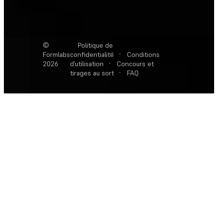
©
Politique de
Formlabs
confidentialité
·
Conditions
2026
d’utilisation
·
Concours et
tirages au sort
·
FAQ