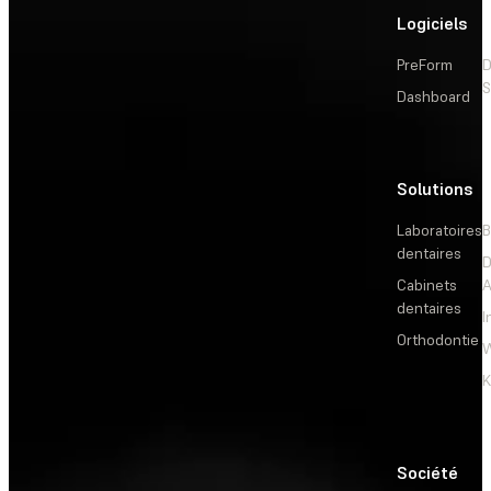
Logiciels
PreForm
D
S
Dashboard
Solutions
L
Laboratoires
B
dentaires
D
Cabinets
dentaires
I
Orthodontie
W
Société