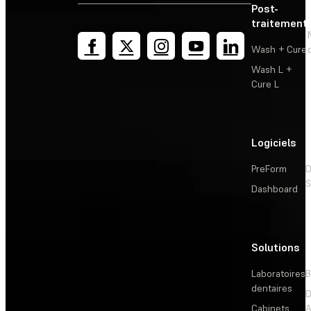
Post-
traitement
Wash + Cure
Wash L +
Cure L
Logiciels
PreForm
D
S
Dashboard
Solutions
L
Laboratoires
B
dentaires
D
Cabinets