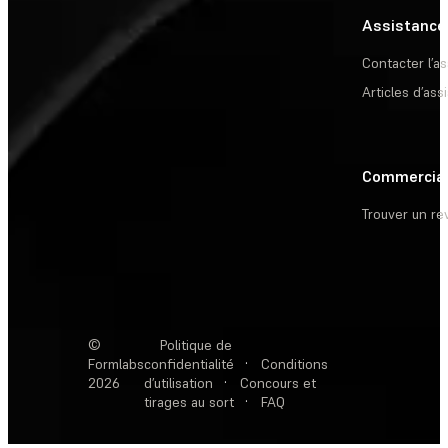
Assistance
Contacter l’a
Articles d’ass
Commercia
Trouver un r
©
Politique de
Formlabs
confidentialité
·
Conditions
2026
d’utilisation
·
Concours et
tirages au sort
·
FAQ