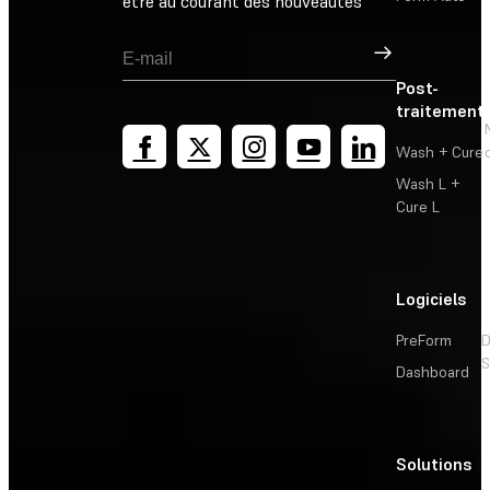
être au courant des nouveautés
Inscription
Post-
traitement
Wash + Cure
Wash L +
Cure L
Logiciels
PreForm
D
S
Dashboard
Solutions
L