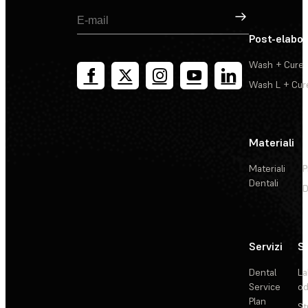
Registrati
Post-elabo
Wash + Cure
Wash L + Cur
Materiali
Materiali
P
Dentali
D
Servizi
So
Dental
La
Service
od
Plan
St