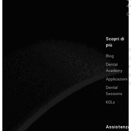
de
Or
Scopri di
più
C
Blog
C
Dental
E
Academy
Applicazioni
C
Dental
Sessions
KOLs
Assistenza