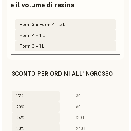
e il volume di resina
Form 3 e Form 4 – 5 L
Form 4 – 1 L
Form 3 – 1 L
SCONTO PER ORDINI ALL'INGROSSO
15%
30 L
20%
60 L
25%
120 L
30%
240 L