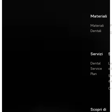
Materiali
Materiali
P
Dentali
D
Servizi
So
Dental
La
Service
od
Plan
St
de
Or
Scopri di