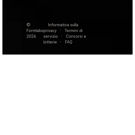
©
Informativa sulla
Formlabs
privacy
·
Termini di
2026
servizio
·
Concorsi e
lotterie
·
FAQ