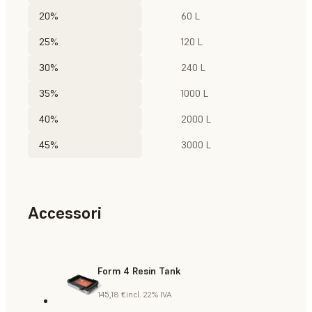
20%
60 L
25%
120 L
30%
240 L
35%
1000 L
40%
2000 L
45%
3000 L
Accessori
Form 4 Resin Tank
145,18 €
incl. 22% IVA