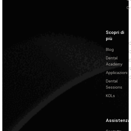
Or
Scopri di
più
C
Blog
C
Dental
E
Academy
Applicazioni
C
Dental
Sessions
KOLs
Assistenza