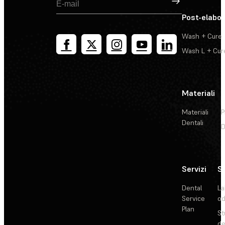
Post-elabo
Wash + Cure
Wash L + Cur
Materiali
Materiali
P
Dentali
D
Servizi
So
Dental
La
Service
od
Plan
St
de