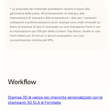
* Le proprietà del materiale potrebbero variare in base alla
geometria della parte, all'orientamento di stampa, alle
impostazioni di stampa e alla temperatura. I dati per i campioni
sottoposti a polimerizzazione post-stampa sono stati misurati su
barre di trazione di tipo IV stampate su una stampante Form 2 con
le impostazioni per 200 µm della Custom Tray Resin, lavate in una
Form Wash per 10 minuti in alcool isopropilico con una
concentrazione minima del 99%.
Workflow
Stampa 3D di vassoi per impronte personalizzati con le
stampanti 3D SLA di Formlabs