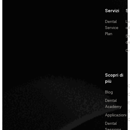
Servizi
So
Dental
La
Service
od
Plan
St
de
Or
Scopri di
più
C
Blog
C
Dental
E
Academy
Applicazioni
C
Dental
Sessions