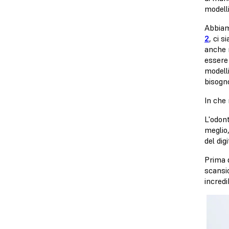
modell
Abbiam
2
, ci 
anche 
essere
modelli
bisogn
In che
L'odont
meglio,
del dig
Prima d
scansio
incred