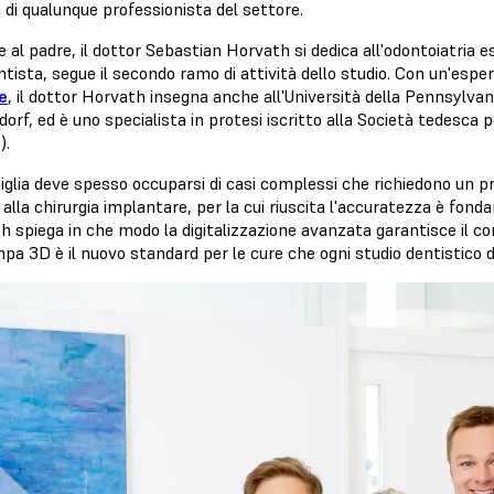
ia di qualunque professionista del settore.
 al padre, il dottor Sebastian Horvath si dedica all'odontoiatria e
tista, segue il secondo ramo di attività dello studio. Con un'espe
le
, il dottor Horvath insegna anche all'Università della Pennsylvani
orf, ed è uno specialista in protesi iscritto alla Società tedesca pe
).
iglia deve spesso occuparsi di casi complessi che richiedono un 
 alla chirurgia implantare, per la cui riuscita l'accuratezza è fonda
h spiega in che modo la digitalizzazione avanzata garantisce il co
mpa 3D è il nuovo standard per le cure che ogni studio dentistico 