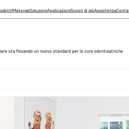
odotti
Materiali
Soluzioni
Applicazioni
Scopri di più
Assistenza
Conta
iare sta fissando un nuovo standard per le cure odontoiatriche