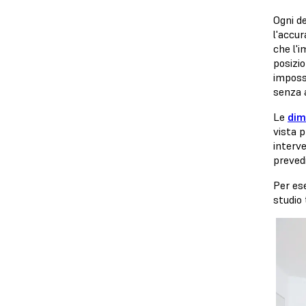
Ogni de
l'accur
che l'i
posizi
impossi
senza a
Le
dim
vista p
interve
prevedi
Per es
studio 