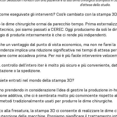
dottor Sebastian Horvath con una paziente e la sua dima chirurgica stampata in 
d'attesa dello studio.
come eseguivate gli interventi? Cos'è cambiato con la stampa 3
 le dime chirurgiche ormai da parecchio tempo. Prima esternalizz
tecnico, poi siamo passati a CEREC. Oggi produciamo da soli le di
io di produrle internamente è che ci rende più indipendenti.
che un vantaggio dal punto di vista economico, ma non ne farei la
endenza implica una riduzione significativa nei tempi di attesa pe
ane come accadeva prima. Per noi è più facile intervenire veloce
l controllo dell'intero iter è molto più sicuro e più conveniente, 
azione o la spedizione.
iete entrati nel mondo della stampa 3D?
o prendendo in considerazione l'idea di gestire la produzione in
one additiva, che ci è sembrata molto più convincente rispetto al
metodi tradizionalmente usati per produrre le dime chirurgiche.
o alla fresatura, la stampa 3D ci consente di realizzare le dime c
utenzione delle macchine. Possiamo pianificare il trattamento in