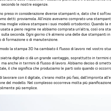
i secondo le nostre esigenze.
o preso in considerazione diverse stampanti e, dato che il soft
siamo detti: proviamola. All'inizio avevamo comprato una stampant
mia moglie voleva stampare i suoi modelli ortodontici. Quando l
 usata a pieno regime ne abbiamo comprata un'altra, così ora sta
 sulla seconda. Ogni giorno c'è almeno una delle due stampanti in
o di formazione o di manutenzione.
 modo la stampa 3D ha cambiato il flusso di lavoro nel vostro stu
oiatria digitale ci dà un grande vantaggio, soprattutto in termini d
 ma anche in termini di flusso di lavoro. Abbiamo deciso di smette
itale, il che significa che produciamo le parti solo quando ci occorr
i lavorare con il digitale, c'erano molte più fasi, dall'impronta all
ne del modello. Nel complesso occorreva molta più pianificazione. C
ibilmente più semplice.