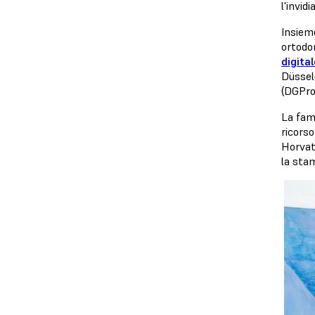
l'invid
Insieme
ortodon
digita
Düsseld
(DGPro
La fam
ricorso
Horvat
la sta