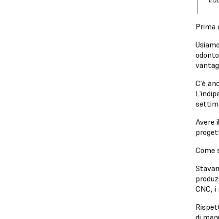
Il 
Prima 
Usiamo
odonto
vantagg
C'è an
L'indip
settim
Avere i
progett
Come s
Stavam
produzi
CNC, i 
Rispett
di man