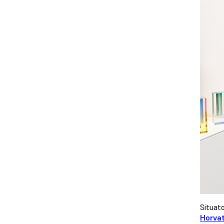
Situato
Horva