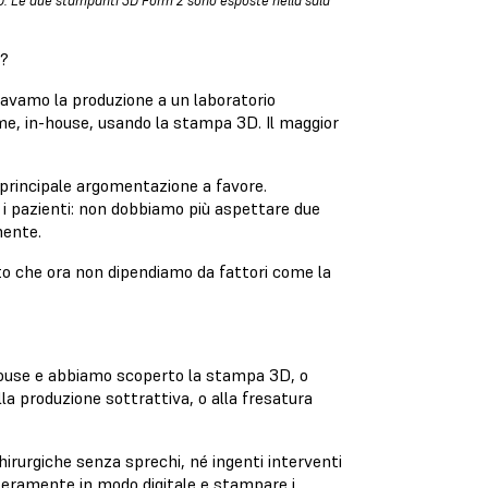
3D. Le due stampanti 3D Form 2 sono esposte nella sala
D?
avamo la produzione a un laboratorio
me, in-house, usando la stampa 3D. Il maggior
 principale argomentazione a favore.
r i pazienti: non dobbiamo più aspettare due
mente.
dato che ora non dipendiamo da fattori come la
-house e abbiamo scoperto la stampa 3D, o
la produzione sottrattiva, o alla fresatura
hirurgiche senza sprechi, né ingenti interventi
teramente in modo digitale e stampare i