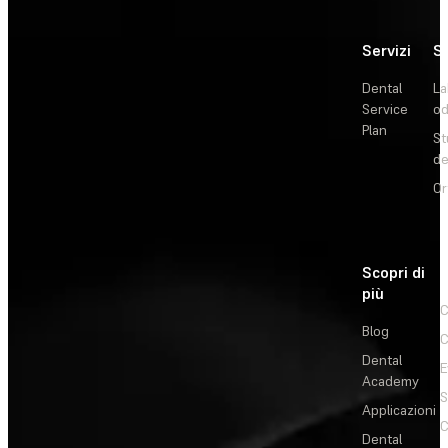
Servizi
So
Dental
La
Service
od
Plan
St
de
Or
Scopri di
più
C
Blog
C
Dental
E
Academy
Applicazioni
C
Dental