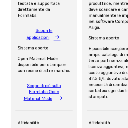
stesse durante la
testata e supportata
produttrice, mentre
rimozione.
direttamente da
deve scaricare e car
Formlabs.
manualmente le imp
nel software Compo
Asiga.
Scopri le
applicazioni
Sistema aperto
Sistema aperto
È possibile scegliere
ampio catalogo di ma
Open Material Mode
terze parti senza a
disponibile per stampare
licenza aggiuntiva,
con resine di altre marche.
costo aggiuntivo di 
42,5 €/L dovuto all
necessità di cambiar
Scopri di più sulla
serbatoio ogni due li
Formlabs Open
stampati.
Material Mode
Post-elaborazione
Affidabilità
Post-elaborazione
Affidabilità