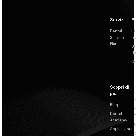
Servizi
So
Dental
La
Service
od
Plan
St
de
Or
Scopri di
più
C
Blog
C
Dental
E
Academy
Applicazioni
C