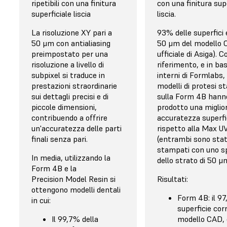
ripetibili con una finitura
non è presente una
con una finitura sup
superficiale liscia
di rilevamento dei re
liscia.
La risoluzione XY pari a
93% delle superfici 
50 μm con antialiasing
50 μm del modello 
preimpostato per una
ufficiale di Asiga). 
risoluzione a livello di
riferimento, e in bas
subpixel si traduce in
interni di Formlabs, 
prestazioni straordinarie
modelli di protesi s
sui dettagli precisi e di
sulla Form 4B hann
piccole dimensioni,
prodotto una miglio
contribuendo a offrire
accuratezza superfi
un'accuratezza delle parti
rispetto alla Max UV
finali senza pari.
(entrambi sono stat
stampati con uno s
In media, utilizzando la
dello strato di 50 μ
Form 4B e la
Precision Model Resin si
Risultati:
ottengono modelli dentali
Form 4B: il 97
in cui:
superficie cor
Il 99,7% della
modello CAD,