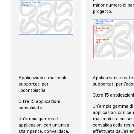
rapida nel caso in cui la
minor numero di par
stampante necessiti di
progetto.
riparazioni. Formlabs offre
assistenza diretta alla
clientela.
Rimozione delle parti
Applicazioni e materiali
Rimozione delle part
Applicazioni e mater
supportati per
supportati per l'odo
Rapida, facile e senza
Rimozione manuale 
l'odontoiatria
strumenti con la
parti, da estrarre
Oltre 15 applicazioni
Build Platform Flex
Oltre 15 applicazioni
singolarmente con l'a
Un'ampia gamma di
convalidate
strumenti
Questa piattaforma di
applicazioni con cen
stampa impedisce la
Un'ampia gamma di
Rischio di dannegg
materiali tra cui sce
rottura delle parti e i
applicazioni con un'unica
delle parti o di lesi
convalida della resi
potenziali danni alle
stampante, convalidata,
la rimozione.
effettuata dall'azie