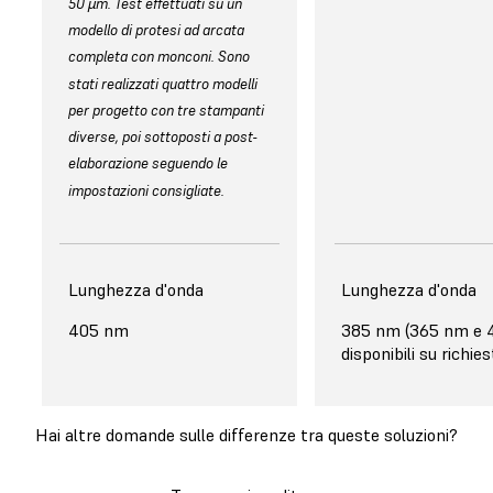
50 µm. Test effettuati su un
modello di protesi ad arcata
completa con monconi. Sono
stati realizzati quattro modelli
per progetto con tre stampanti
diverse, poi sottoposti a post-
elaborazione seguendo le
impostazioni consigliate.
Monitoraggio
Lunghezza d'onda
Monitoraggio
Lunghezza d'onda
Videocamera integrata per
405 nm
Nessuna videocame
385 nm (365 nm e
monitoraggio e
disponibili su richies
tracciabilità da remoto
Hai altre domande sulle differenze tra queste soluzioni?