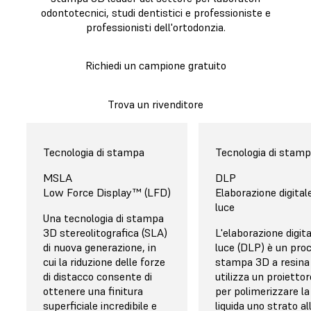
odontotecnici, studi dentistici e professioniste e
professionisti dell'ortodonzia.
Richiedi un campione gratuito
Trova un rivenditore
Form 4B di Formlabs
Ultra di As
Software
Tecnologia di stampa
Resina
Software
Tecnologia di stam
Resina
Avanzato e ottimizzato
MSLA
99 €/L
Obsoleto e con me
DLP
Circa 125 €
per l'odontoiatria
Low Force Display™ (LFD)
funzionalità
Elaborazione digitale
La Fast Model Resin per
La resina Denta
luce
Il software gratuito
Una tecnologia di stampa
modelli dentali ha un
Il software gratuito
Asiga costa circa
costo di 79 €/L per singola
PreForm Odontoiatria
3D stereolitografica (SLA)
di
Composer di Asiga n
L'elaborazione digita
(0,8-0,9 L
Formlabs è lo standard di
di nuova generazione, in
cartuccia, 65 €/L per il
impostazioni predefi
luce (DLP) è un proc
approssimatament
riferimento quanto a
cui la riduzione delle forze
contenitore da 5 L e i
un'interfaccia comp
stampa 3D a resina
sono disponibili s
facilità di utilizzo. Le
di distacco consente di
prezzi possono scendere
obsoleta che rende
utilizza un proiettor
volumi più ele
funzionalità intuitive e le
ottenere una finitura
fino a 35 €/L per gli ordini
l'esperienza utente d
per polimerizzare la
impostazioni predefinite
superficiale incredibile e
all'ingrosso. Le resine per
mediocre.
liquida uno strato al