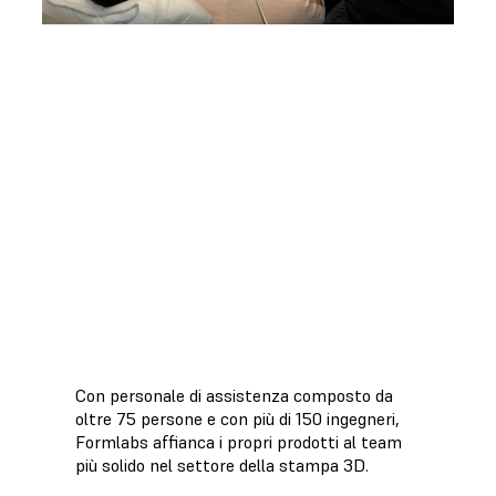
Guida all'acquisto di una stampante
3D per studi dentistici
Se gestisci uno studio dentistico,
questa è la guida definitiva
all'odontoiatria digitale che stavi
cercando.
Scarica il whitepaper
Con personale di assistenza composto da
oltre 75 persone e con più di 150 ingegneri,
Formlabs affianca i propri prodotti al team
più solido nel settore della stampa 3D.