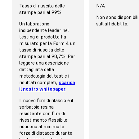
Automatizzata
Tasso di riuscita delle
Manuale
N/A
stampe pari al 99%
Le nostre
soluzioni di
La camera di polime
Non sono disponibili
post-elaborazione
Un laboratorio
post-stampa Flash d
sull'affidabilità.
semplificano e
indipendente leader nel
una lampada UV base
automatizzano il processo
testing di prodotto ha
quelle utilizzate per
per aiutarti a ottenere
misurato per la Form 4 un
l'onicotecnica, con 
risultati di alta qualità in
tasso di riuscita delle
accensione/spegnim
maniera uniforme,
stampe pari al 98,7%. Per
poter polimerizzare 
consentendoti inoltre di
leggere una descrizione
per applicazioni
mantenere pulita l'area di
dettagliata della
biocompatibili, occo
lavoro, risparmiando
metodologia del test e i
acquistare un'unità 
tempo e fatica.
risultati completi,
scarica
di terze parti e pas
il nostro whitepaper
.
un'unità di polimeri
più avanzata e cost
Il nuovo film di rilascio e il
serbatoio resina
resistente con film di
rivestimento flessibile
riducono al minimo le
forze di distacco durante