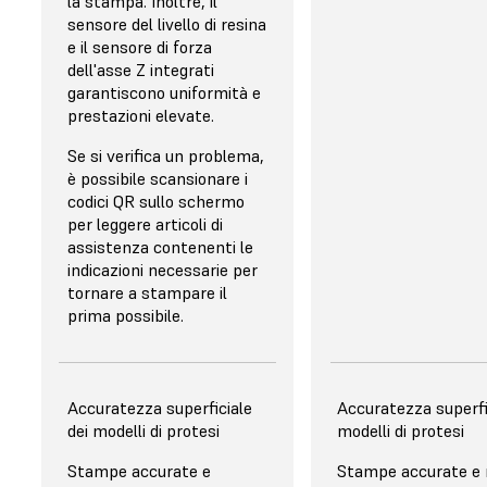
la stampa. Inoltre, il
sensore del livello di resina
e il sensore di forza
dell'asse Z integrati
garantiscono uniformità e
prestazioni elevate.
Se si verifica un problema,
è possibile scansionare i
codici QR sullo schermo
per leggere articoli di
assistenza contenenti le
indicazioni necessarie per
tornare a stampare il
prima possibile.
Miscelazione della resina
Accuratezza superficiale
Miscelazione della r
Accuratezza superfic
dei modelli di protesi
modelli di protesi
Automatica, con
È periodicamente ri
rilevamento dei residui
Stampe accurate e
una miscelazione m
Stampe accurate e ri