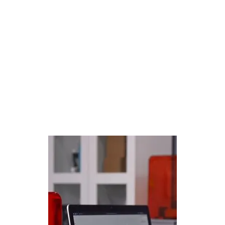
tenuto dai product manager di
Formlabs Georgio Haddad e Kerry
Xie. Scoprirai l'ecosistema
completo Form 4B e assisterai a
una dimostrazione pratica dei nuovi
prodotti.
Guarda il webinar