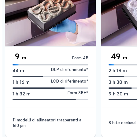
9
49
m
m
Form 4B
DLP di riferimento*
44
m
2
h
18
m
LCD di riferimento*
1
h
16
m
3
h
30
m
Form 3B+*
1
h
32
m
9
h
30
m
11 modelli di allineatori trasparenti a
8 bite occlusal
160 μm