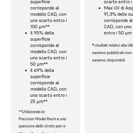
superficie
scarto entro 
corrisponde al
Max UV di Asiga
modello CAD, con
91,3% delle su
uno scarto entro i
corrisponde a
100 μm**
CAD, con uno 
Il 95% della
entro i 50 μm
superficie
corrisponde al
*I risultati relativi alla U
modello CAD, con
saranno pubblicati non
uno scarto entro i
saranno disponibili.
50 μm**
Il 69% della
superficie
corrisponde al
modello CAD, con
uno scarto entro i
25 μm**
**Utilizzando la
Precision Model Resin e uno
spessore dello strato pari a