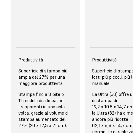
resina uniforme,
precisa e
automatica assicura
un completamento
affidabile delle
stampe.
Costi di proprietà
Facilità di utilizzo
Tecnologia
Identificazione della resina
Produttività
Assistenza
Identificazione della
Produttività
Assistenz
Identificazione automatica
Superficie di stampa più
Inclusa
Nessun sistema per 
Superficie di stampa
Costo aggiun
della resina all'inserimento
ampia del 27% per una
la presenza della re
lotti più piccoli, più 
Assistenza e garanzia
L'assistenza è dis
della cartuccia
maggiore produttività
corretta all'interno 
manuale
fanno parte del pacchetto
tramite rivenditor
serbatoio prima di 
Stampa fino a 8 bite o
completo e includono
La Ultra (50) offre 
disponibile l'opz
stampa
11 modelli di allineatori
maggiori vantaggi, come
di stampa di
swap.
trasparenti in una sola
formazione iniziale
19,2 x 10,8 x 14,7 c
volta, grazie al volume di
personalizzata,
la Ultra (32) ha dim
stampa aumentato del
assistenza telefonica e via
ancora più ridotte
27% (20 x 12,5 x 21 cm).
e-mail, nonché
(12,1 x 6,8 x 14,7 cm)
sostituzione hot swap
permette di realizz