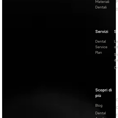
Materiali
P
Dentali
D
Servizi
So
Dental
La
Service
od
Plan
St
de
Or
Scopri di
più
C
Blog
C
Dental
E