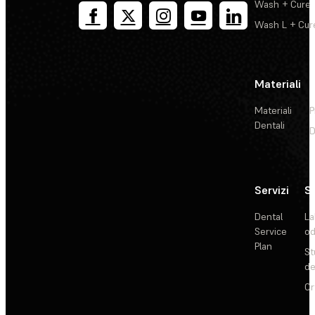
Wash + Cure
Wash L + Cur
Materiali
Materiali
P
Dentali
D
Servizi
So
Dental
La
Service
od
Plan
St
de
Or