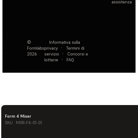
assistenza
©
Informativa sulla
Formlabs
privacy
·
Termini di
2026
servizio
·
Concorsi e
lotterie
·
FAQ
Form 4 Mixer
SKU : MXR-F4-01-01