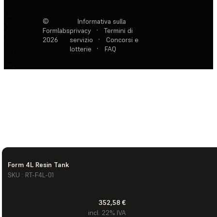
©
Informativa sulla
Formlabs
privacy
·
Termini di
2026
servizio
·
Concorsi e
lotterie
·
FAQ
Form 4L Resin Tank
SKU : RT-F4L-01
352,58 €
incl. 22% IVA