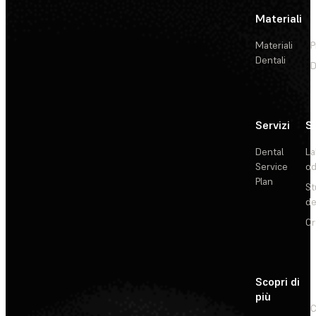
Materiali
Materiali
P
Dentali
D
Servizi
So
Dental
La
Service
od
Plan
St
de
Or
Scopri di
più
C