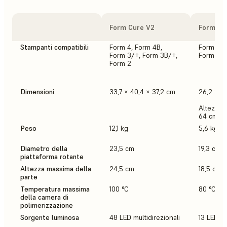
Form Cure V2
Form Cu
Stampanti compatibili
Form 4, Form 4B,
Form 3/+
Form 3/+, Form 3B/+,
Form 2
Form 2
Dimensioni
33,7 × 40,4 × 37,2 cm
26,2 x 2
Altezza d
64 cm
Peso
12,1 kg
5,6 kg
Diametro della
23,5 cm
19,3 cm
piattaforma rotante
Altezza massima della
24,5 cm
18,5 cm
parte
Temperatura massima
100 °C
80 °C
della camera di
polimerizzazione
Sorgente luminosa
48 LED multidirezionali
13 LED mu