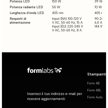
Potenza LED
150 W
39 W
Potenza radiante LED
50 W
9,1 W
Lunghezza d'onda LED
405 nm
405 nm
Requisiti di
Input (NA) 100-120 V
90-240 
alimentazione
V AC, 50-60 Hz, 15 A
6,0 A, 5
Input (EU) 220-240 V
144 W
V AC, 50-60 Hz, 8 A
Stampanti 
Form 4B
Form 4BL
Inserisci il tuo indirizzo e-mail per
Form Auto
ricevere aggiornamenti