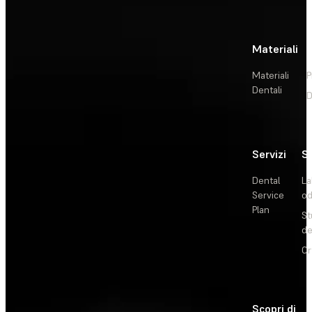
Materiali
Materiali
P
Dentali
D
Servizi
So
Dental
La
Service
od
Plan
St
de
Or
Scopri di