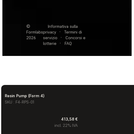
©
Informativa sulla
Formlabs
privacy
·
Termini di
2026
servizio
·
Concorsi e
lotterie
·
FAQ
Resin Pump (Form 4)
SKU : F4-RPS-01
413,58 €
incl. 22% IVA