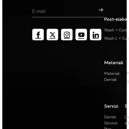
Registrati
Post-elabo
Wash + Cure
Wash L + Cur
Materiali
Materiali
P
Dentali
D
Servizi
So
Dental
La
Service
od