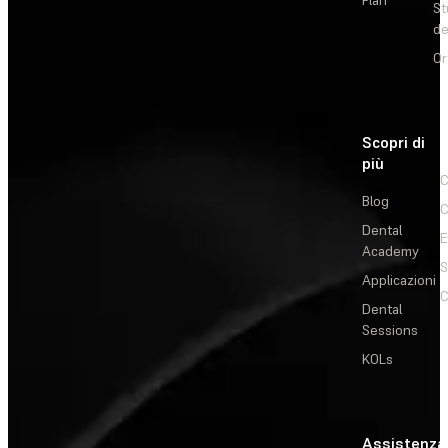
Plan
St
de
Or
Scopri di
più
C
Blog
C
Dental
E
Academy
Applicazioni
C
Dental
Sessions
KOLs
Assistenza