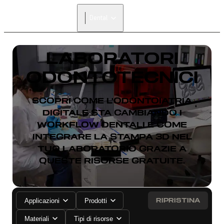
Dental
LABORATORI
ODONTOTECNICI
SCOPRI COME L'ODONTOIATRIA
DIGITALE STA CAMBIANDO I
WORKFLOW DENTALI E COME
INTEGRARE LA STAMPA 3D NEL
TUO LABORATORIO GRAZIE A
QUESTE RISORSE GRATUITE.
RIPRISTINA
Applicazioni
Prodotti
Materiali
Tipi di risorse