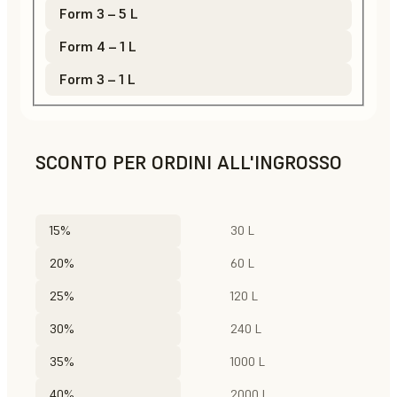
Form 3 – 5 L
Form 4 – 1 L
Form 3 – 1 L
SCONTO PER ORDINI ALL'INGROSSO
15%
30 L
20%
60 L
25%
120 L
30%
240 L
35%
1000 L
40%
2000 L