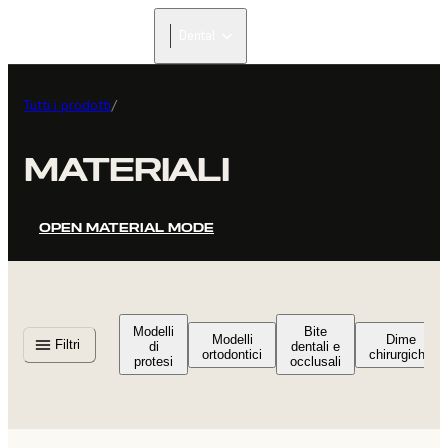
Dental
Tutti i prodotti
/
MATERIALI
OPEN MATERIAL MODE
Modelli
Bite
Modelli
Dime
Filtri
di
dentali e
ortodontici
chirurgiche
protesi
occlusali