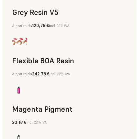
Grey Resin V5
120,78 €
A partire da
incl. 22% IVA
Modelli di diagnostica
Flexible 80A Resin
242,78 €
A partire da
incl. 22% IVA
Maschere gengivali
Magenta Pigment
23,18 €
incl. 22% IVA
Maschere gengivali