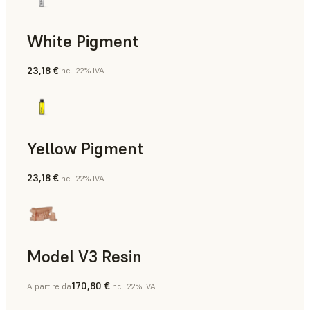
White Pigment
23,18 €
incl. 22% IVA
Maschere gengivali
Yellow Pigment
23,18 €
incl. 22% IVA
Maschere gengivali
Model V3 Resin
170,80 €
A partire da
incl. 22% IVA
Modelli di protesi, Modelli di diagnostica