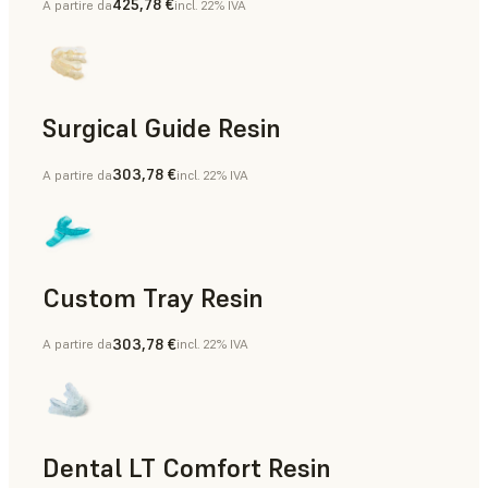
425,78 €
A partire da
incl. 22% IVA
Bite dentali e occlusali
Surgical Guide Resin
303,78 €
A partire da
incl. 22% IVA
Dime chirurgiche
Custom Tray Resin
303,78 €
A partire da
incl. 22% IVA
Vassoi per impronte personalizzati
Dental LT Comfort Resin