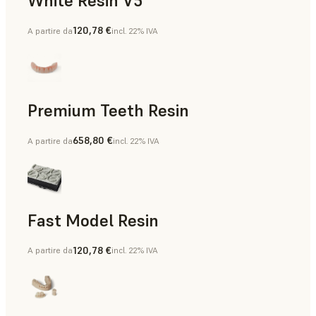
White Resin V5
120,78 €
A partire da
incl. 22% IVA
Modelli di diagnostica
Premium Teeth Resin
658,80 €
A partire da
incl. 22% IVA
Restauri provvisori, Restauri provvisori ad arcata completa 
Fast Model Resin
120,78 €
A partire da
incl. 22% IVA
Modelli ortodontici