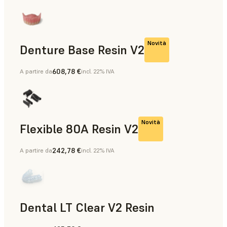
Novità
Denture Base Resin V2
608,78 €
A partire da
incl. 22% IVA
Protesi dentali complete
Novità
Flexible 80A Resin V2
242,78 €
A partire da
incl. 22% IVA
Dental LT Clear V2 Resin