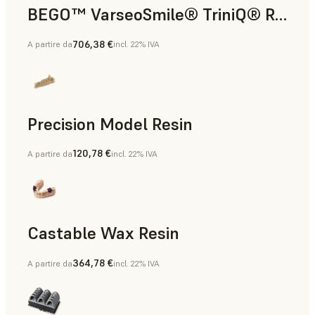
BEGO™ VarseoSmile® TriniQ® Resin
706,38 €
A partire da
incl. 22% IVA
Restauri permanenti, Restauri provvisori, Protesi dentali 
Precision Model Resin
120,78 €
A partire da
incl. 22% IVA
Modelli di protesi, Modelli di diagnostica
Castable Wax Resin
364,78 €
A partire da
incl. 22% IVA
Modelli per fusione e stampaggio