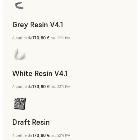
Grey Resin V4.1
170,80 €
A partire da
incl. 22% IVA
Modelli di diagnostica
White Resin V4.1
170,80 €
A partire da
incl. 22% IVA
Modelli di diagnostica
Draft Resin
170,80 €
A partire da
incl. 22% IVA
Modelli ortodontici, Modelli di diagnostica