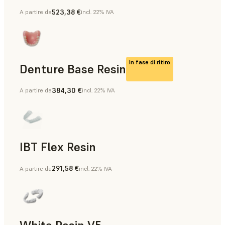
523,38 €
A partire da
incl. 22% IVA
Bite dentali e occlusali
In fase di ritiro
Denture Base Resin
384,30 €
A partire da
incl. 22% IVA
Protesi dentali complete
IBT Flex Resin
291,58 €
A partire da
incl. 22% IVA
Dime chirurgiche per restauri diretti in materiale composito