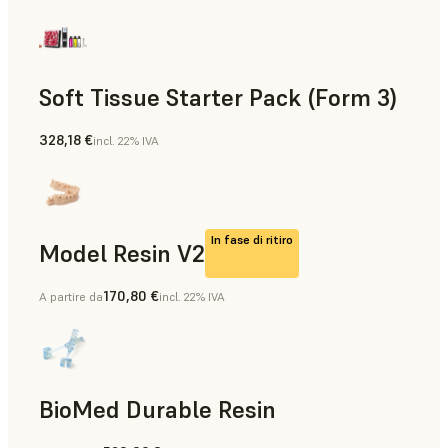
Soft Tissue Starter Pack (Form 3)
328,18 €
incl. 22% IVA
In fase di ritiro
Model Resin V2
170,80 €
A partire da
incl. 22% IVA
Modelli di protesi, Modelli di diagnostica
BioMed Durable Resin