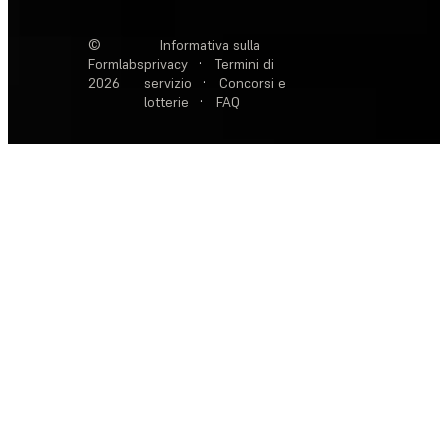
©
Informativa sulla
Formlabs
privacy
·
Termini di
2026
servizio
·
Concorsi e
lotterie
·
FAQ