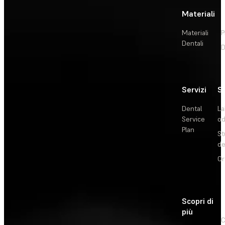
Materiali
Materiali
P
Dentali
D
Servizi
So
Dental
La
Service
od
Plan
St
de
Or
Scopri di
più
C